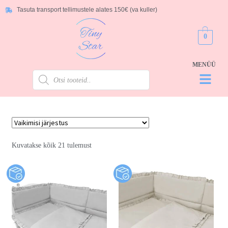
Tasuta transport tellimustele alates 150€ (va kuller)
0
Kuvatakse kõik 21 tulemust