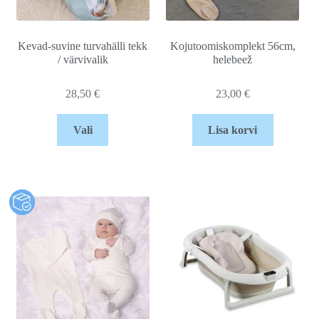
Kevad-suvine turvahälli tekk
Kojutoomiskomplekt 56cm,
/ värvivalik
helebeež
28,50
€
23,00
€
Vali
Lisa korvi