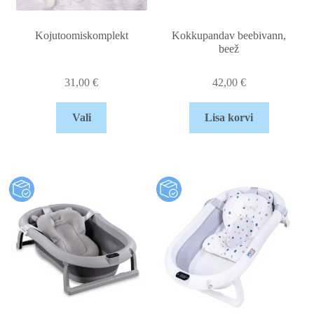
Kojutoomiskomplekt
Kokkupandav beebivann,
beež
31,00
€
42,00
€
Vali
Lisa korvi