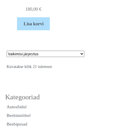
180,00
€
Lisa korvi
Kuvatakse kõik 21 tulemust
Autosõidul
Beebimööbel
Beebipesad