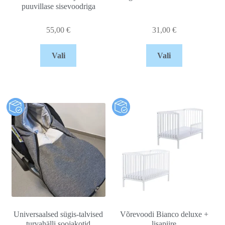
puuvillase sisevoodriga
55,00
€
31,00
€
Vali
Vali
Universaalsed sügis-talvised
Võrevoodi Bianco deluxe +
turvahälli soojakotid
lisapiire