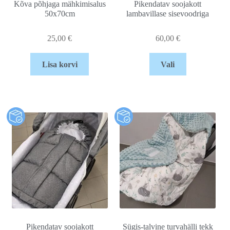
Kõva põhjaga mähkimisalus
Pikendatav soojakott
50x70cm
lambavillase sisevoodriga
25,00
€
60,00
€
Lisa korvi
Vali
Pikendatav soojakott
Sügis-talvine turvahälli tekk