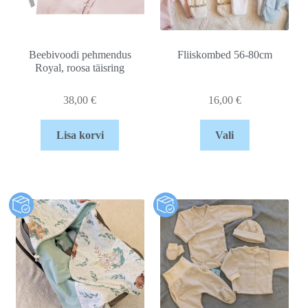
Beebivoodi pehmendus
Fliiskombed 56-80cm
Royal, roosa täisring
38,00
€
16,00
€
Lisa korvi
Vali