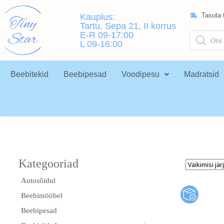
Tasuta t
Kauplus:
Tartu, Sepa 21, II korrus
E-R 09-17:00
L 09-16:00
Beebitekid
Beebipesad
Voodipesu
Madratsid
Autosõidul
Beebimööbel
Beebipesad