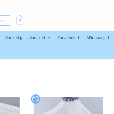
.ee
0
Vankrid ja lisatarvikud
Turvatooted
Mänguasjad