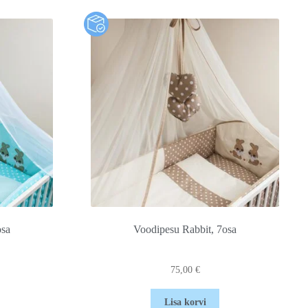
osa
Voodipesu Rabbit, 7osa
75,00
€
Lisa korvi