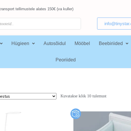
ransport tellimustele alates 150€ (va kuller)
info@tinystar
Hügieen
Autosõidul
Mööbel
Beebiriided
Peoriided
Kuvatakse kõik 10 tulemust