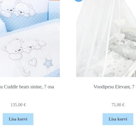
u Cuddle bears sinine, 7 osa
Voodipesu Elevant, 7
135,00
€
75,00
€
Lisa korvi
Lisa korvi