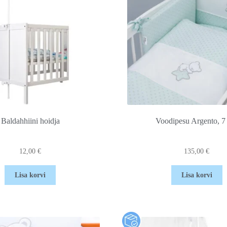
Baldahhiini hoidja
Voodipesu Argento, 7
12,00
€
135,00
€
Lisa korvi
Lisa korvi