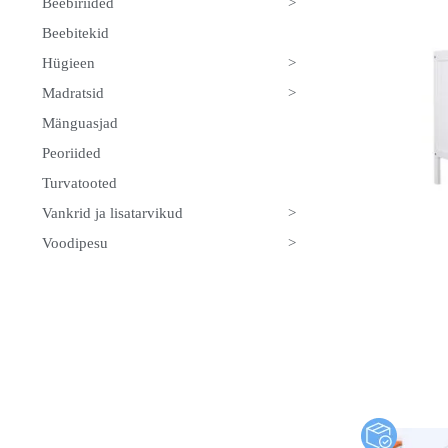
>
Beebiriided
Beebitekid
>
Hügieen
>
Madratsid
Mänguasjad
Peoriided
Turvatooted
>
Vankrid ja lisatarvikud
>
Voodipesu