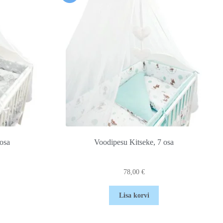
 osa
Voodipesu Kitseke, 7 osa
78,00
€
Lisa korvi