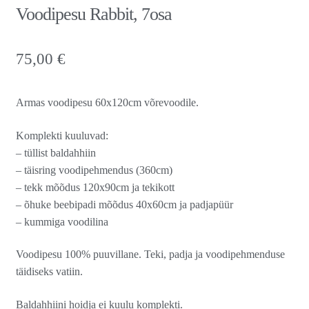
Voodipesu Rabbit, 7osa
75,00
€
Armas voodipesu 60x120cm võrevoodile.
Komplekti kuuluvad:
– tüllist baldahhiin
– täisring voodipehmendus (360cm)
– tekk mõõdus 120x90cm ja tekikott
– õhuke beebipadi mõõdus 40x60cm ja padjapüür
– kummiga voodilina
Voodipesu 100% puuvillane. Teki, padja ja voodipehmenduse
täidiseks vatiin.
Baldahhiini hoidja ei kuulu komplekti.