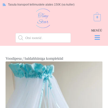
Tasuta transport tellimustele alates 150€ (va kuller)
0
/
Voodipesu
baldahhiiniga komplektid