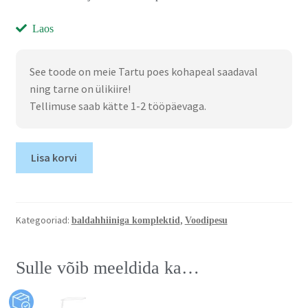
Laos
See toode on meie Tartu poes kohapeal saadaval
ning tarne on ülikiire!
Tellimuse saab kätte 1-2 tööpäevaga.
Lisa korvi
Kategooriad:
,
baldahhiiniga komplektid
Voodipesu
Sulle võib meeldida ka…