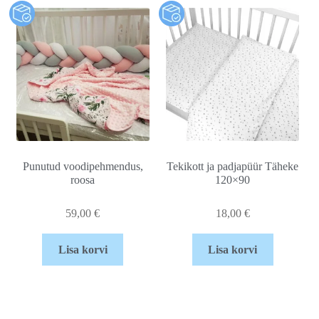
Punutud voodipehmendus,
Tekikott ja padjapüür Täheke
roosa
120×90
59,00
€
18,00
€
Lisa korvi
Lisa korvi