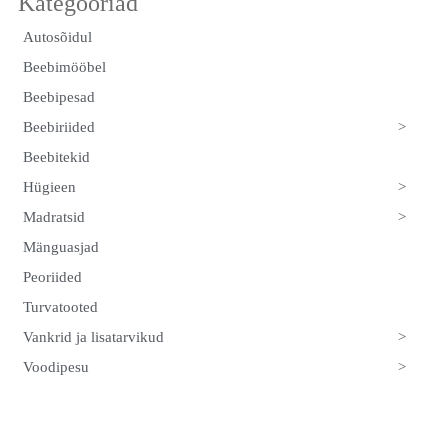
Autosõidul
Beebimööbel
Beebipesad
>
Beebiriided
Beebitekid
>
Hügieen
>
Madratsid
Mänguasjad
Peoriided
Turvatooted
>
Vankrid ja lisatarvikud
>
Voodipesu