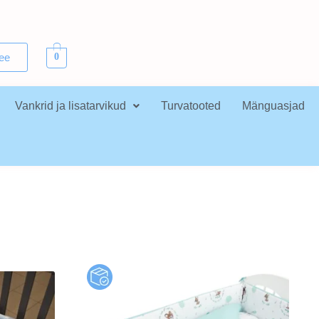
.ee
0
Vankrid ja lisatarvikud
Turvatooted
Mänguasjad