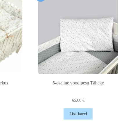
irkus
5-osaline voodipesu Täheke
65,00
€
Lisa korvi