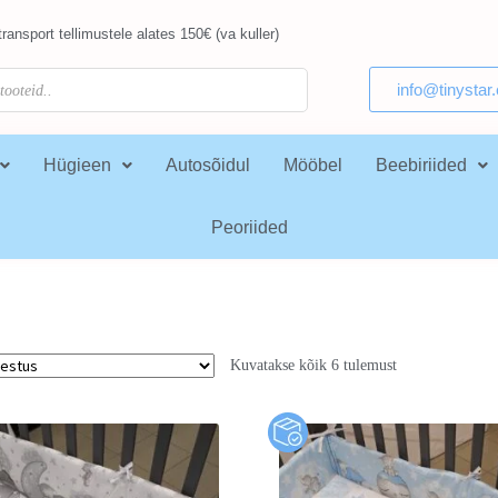
ransport tellimustele alates 150€ (va kuller)
info@tinystar
Hügieen
Autosõidul
Mööbel
Beebiriided
Peoriided
Kuvatakse kõik 6 tulemust