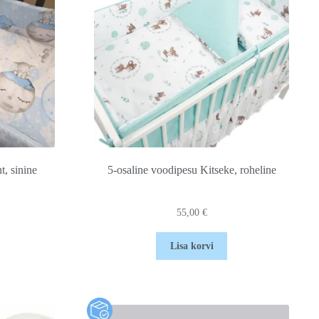
t, sinine
5-osaline voodipesu Kitseke, roheline
55,00
€
Lisa korvi