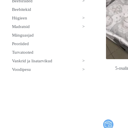
>
Beebiriided
Beebitekid
>
Hügieen
>
Madratsid
Mänguasjad
Peoriided
Turvatooted
>
Vankrid ja lisatarvikud
5-osali
>
Voodipesu