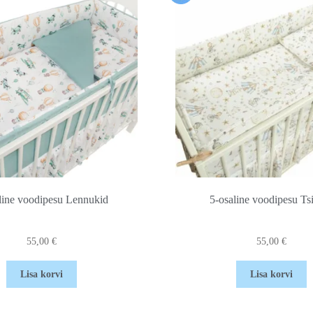
line voodipesu Lennukid
5-osaline voodipesu Ts
55,00
€
55,00
€
Lisa korvi
Lisa korvi