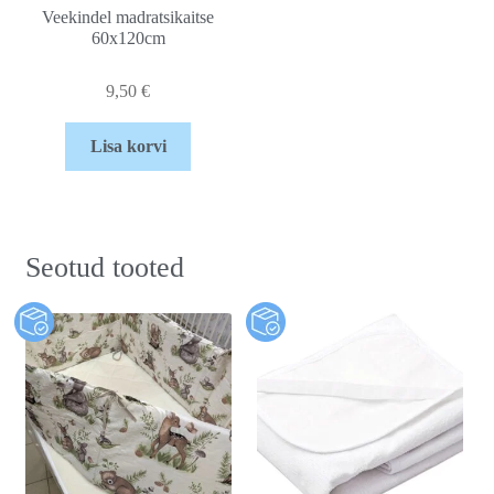
Veekindel madratsikaitse
60x120cm
9,50
€
Lisa korvi
Seotud tooted