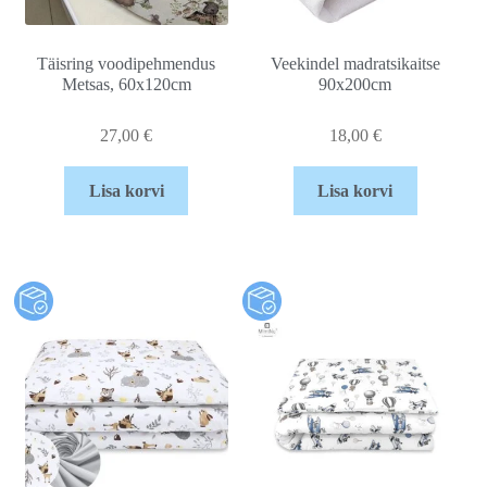
Täisring voodipehmendus
Veekindel madratsikaitse
Metsas, 60x120cm
90x200cm
27,00
€
18,00
€
Lisa korvi
Lisa korvi