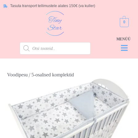
Tasuta transport tellimustele alates 150€ (va kuller)
0
/
Voodipesu
5-osalised komplektid