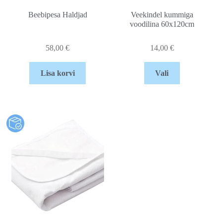
Beebipesa Haldjad
Veekindel kummiga
voodilina 60x120cm
58,00
€
14,00
€
Lisa korvi
Vali