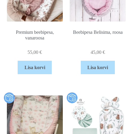
Premium beebipesa,
Beebipesa Belisima, roosa
vanaroosa
55,00
€
45,00
€
Lisa korvi
Lisa korvi