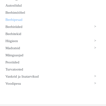
Autosõidul
Beebimööbel
Beebipesad
>
Beebiriided
Beebitekid
>
Hügieen
>
Madratsid
Mänguasjad
Peoriided
Turvatooted
>
Vankrid ja lisatarvikud
>
Voodipesu