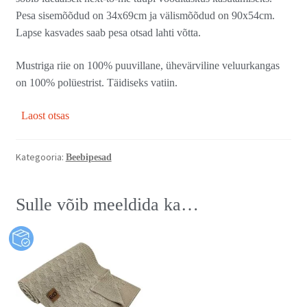
Pesa sisemõõdud on 34x69cm ja välismõõdud on 90x54cm.
Lapse kasvades saab pesa otsad lahti võtta.
Mustriga riie on 100% puuvillane, ühevärviline veluurkangas
on 100% polüestrist. Täidiseks vatiin.
Laost otsas
Kategooria:
Beebipesad
Sulle võib meeldida ka…