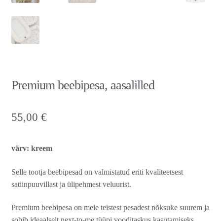
Premium beebipesa, aasalilled
55,00
€
värv: kreem
Selle tootja beebipesad on valmistatud eriti kvaliteetsest
satiinpuuvillast ja ülipehmest veluurist.
Premium beebipesa on meie teistest pesadest nõksuke suurem ja
sobib ideaalselt next-to-me tüüpi vooditaskus kasutamiseks.