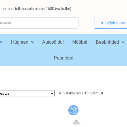
ransport tellimustele alates 150€ (va kuller)
info@tinystar
Hügieen
Autosõidul
Mööbel
Beebiriided
Peoriided
Kuvatakse kõik 19 tulemust