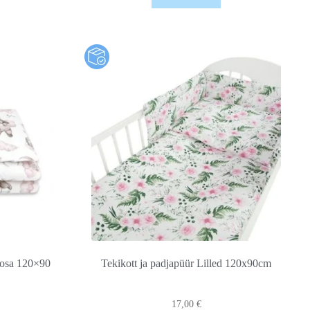
oosa 120×90
Tekikott ja padjapüür Lilled 120x90cm
17,00
€