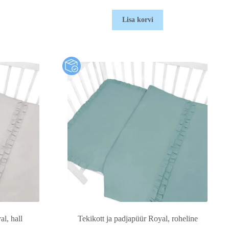
Lisa korvi
l, hall
Tekikott ja padjapüür Royal, roheline