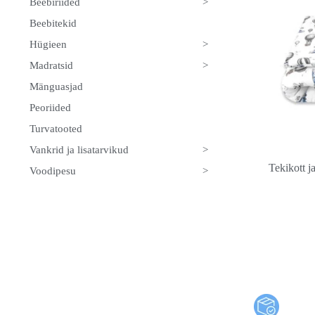
>
Beebiriided
Beebitekid
>
Hügieen
>
Madratsid
Mänguasjad
Peoriided
Turvatooted
>
Vankrid ja lisatarvikud
Tekikott 
>
Voodipesu