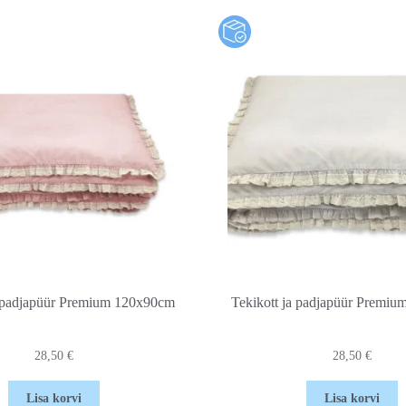
a padjapüür Premium 120x90cm
Tekikott ja padjapüür Premi
28,50
€
28,50
€
Lisa korvi
Lisa korvi