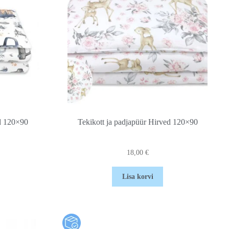
od 120×90
Tekikott ja padjapüür Hirved 120×90
18,00
€
Lisa korvi