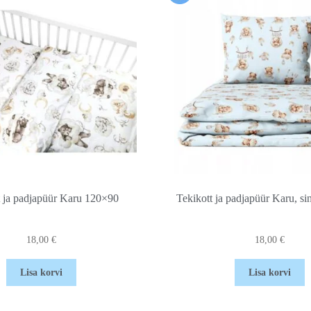
t ja padjapüür Karu 120×90
Tekikott ja padjapüür Karu, s
18,00
€
18,00
€
Lisa korvi
Lisa korvi