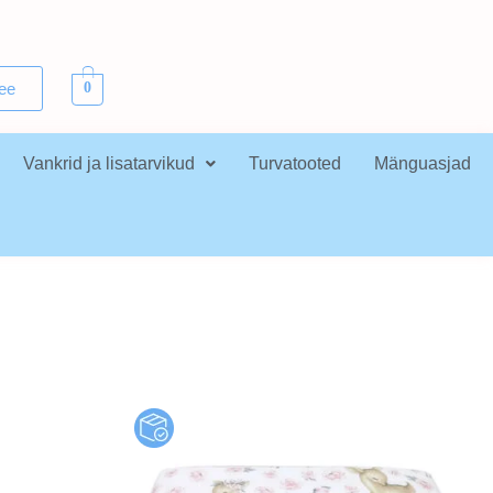
.ee
0
Vankrid ja lisatarvikud
Turvatooted
Mänguasjad