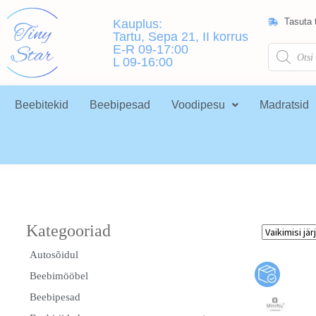
Tasuta t
Kauplus:
Tartu, Sepa 21, II korrus
E-R 09-17:00
L 09-16:00
Beebitekid
Beebipesad
Voodipesu
Madratsid
Autosõidul
Beebimööbel
Beebipesad