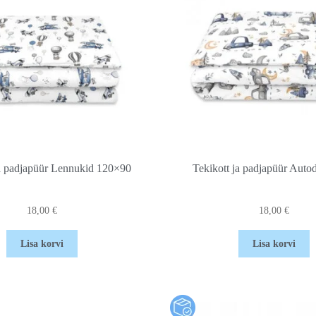
ja padjapüür Lennukid 120×90
Tekikott ja padjapüür Aut
18,00
€
18,00
€
Lisa korvi
Lisa korvi