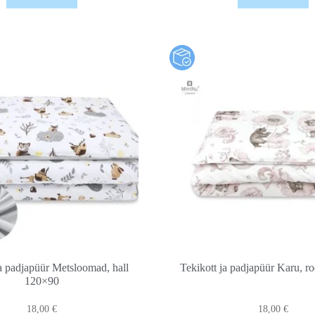
ja padjapüür Metsloomad, hall
Tekikott ja padjapüür Karu, r
120×90
18,00
€
18,00
€