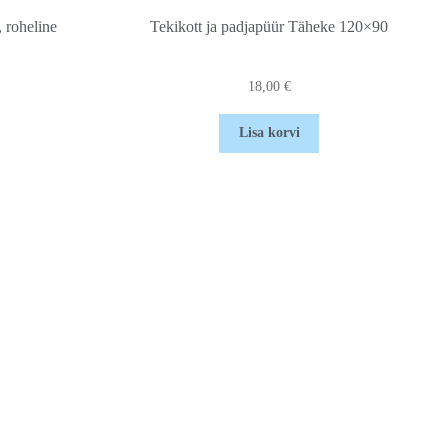
, roheline
Tekikott ja padjapüür Täheke 120×90
18,00
€
Lisa korvi