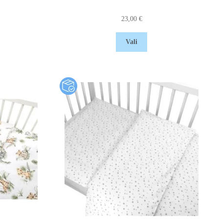
23,00
€
Vali