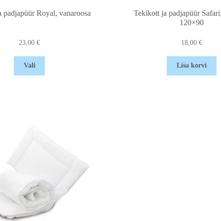
ja padjapüür Royal, vanaroosa
Tekikott ja padjapüür Safari
120×90
23,00
€
18,00
€
Vali
Lisa korvi