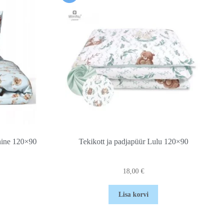
inine 120×90
Tekikott ja padjapüür Lulu 120×90
18,00
€
Lisa korvi