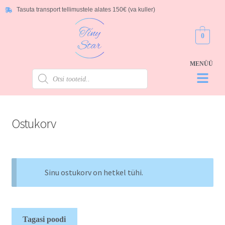
Tasuta transport tellimustele alates 150€ (va kuller)
0
Ostukorv
Sinu ostukorv on hetkel tühi.
Tagasi poodi