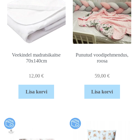
Veekindel madratsikaitse
Punutud voodipehmendus,
70x140cm
roosa
12,00
€
59,00
€
Lisa korvi
Lisa korvi