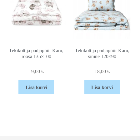
Tekikott ja padjapüür Karu,
Tekikott ja padjapüür Karu,
roosa 135×100
sinine 120×90
19,00
€
18,00
€
Lisa korvi
Lisa korvi