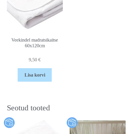
Veekindel madratsikaitse
60x120cm
9,50
€
Lisa korvi
Seotud tooted