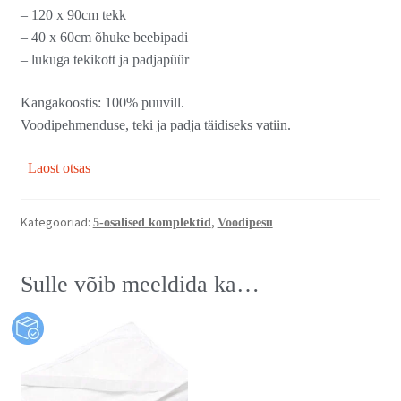
– 120 x 90cm tekk
– 40 x 60cm õhuke beebipadi
– lukuga tekikott ja padjapüür
Kangakoostis: 100% puuvill.
Voodipehmenduse, teki ja padja täidiseks vatiin.
Laost otsas
Kategooriad:
,
5-osalised komplektid
Voodipesu
Sulle võib meeldida ka…