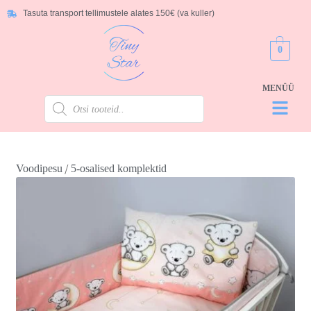
Tasuta transport tellimustele alates 150€ (va kuller)
0
/
Voodipesu
5-osalised komplektid