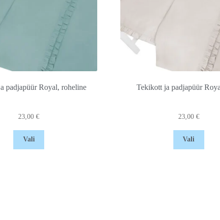
ja padjapüür Royal, roheline
Tekikott ja padjapüür Roya
23,00
€
23,00
€
Vali
Vali