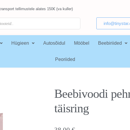
ransport tellimustele alates 150€ (va kuller)
info@tinystar
Hügieen
Autosõidul
Mööbel
Beebiriided
Peoriided
Beebivoodi peh
täisring
38,00
€