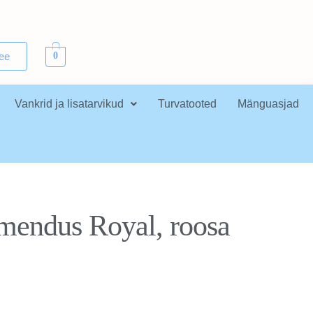
.ee
0
Vankrid ja lisatarvikud
Turvatooted
Mänguasjad
mendus Royal, roosa