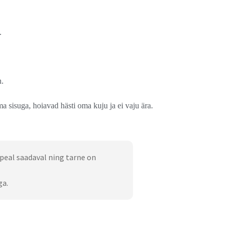
.
n.
suga, hoiavad hästi oma kuju ja ei vaju ära.
peal saadaval ning tarne on
ga.