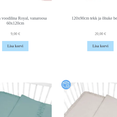
voodilina Royal, vanaroosa
120x90cm tekk ja õhuke be
60x120cm
9,00
€
20,00
€
Lisa korvi
Lisa korvi