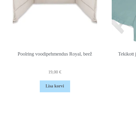
Poolring voodipehmendus Royal, beež
Tekikott 
19,00
€
Lisa korvi