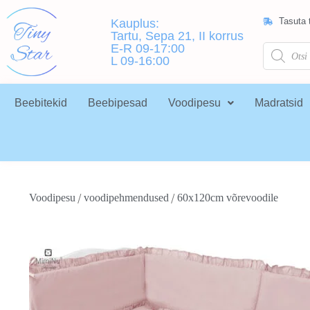
Tasuta t
Kauplus:
Tartu, Sepa 21, II korrus
E-R 09-17:00
L 09-16:00
Beebitekid
Beebipesad
Voodipesu
Madratsid
/
/
Voodipesu
voodipehmendused
60x120cm võrevoodile