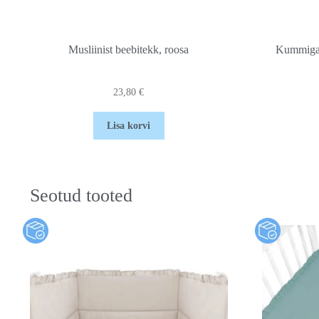
Musliinist beebitekk, roosa
Kummiga 
23,80
€
Lisa korvi
Seotud tooted