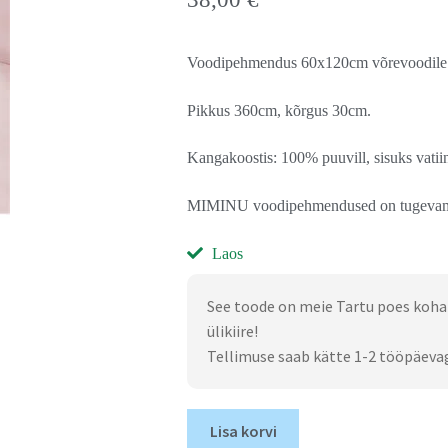
Voodipehmendus 60x120cm võrevoodile
Pikkus 360cm, kõrgus 30cm.
Kangakoostis: 100% puuvill, sisuks vatii
MIMINU voodipehmendused on tugevama si
Laos
See toode on meie Tartu poes koha
ülikiire!
Tellimuse saab kätte 1-2 tööpäeva
Lisa korvi