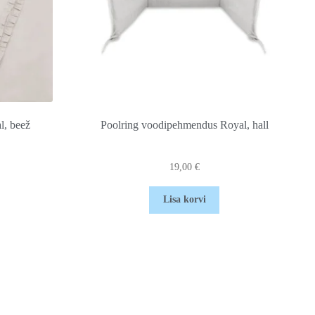
l, beež
Poolring voodipehmendus Royal, hall
19,00
€
Lisa korvi