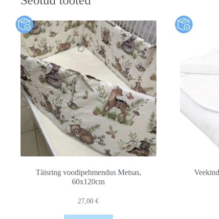
Seotud tooted
Täisring voodipehmendus Metsas,
Veekind
60x120cm
27,00
€