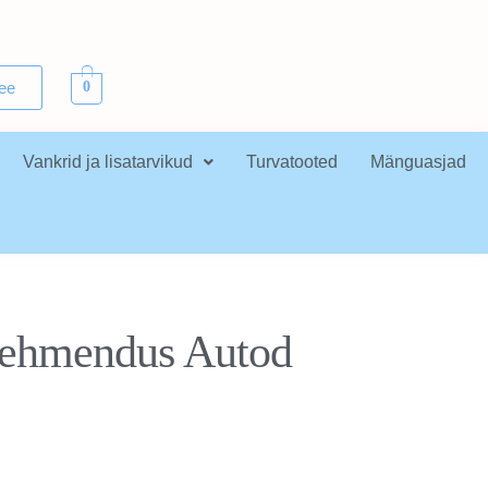
.ee
0
Vankrid ja lisatarvikud
Turvatooted
Mänguasjad
pehmendus Autod