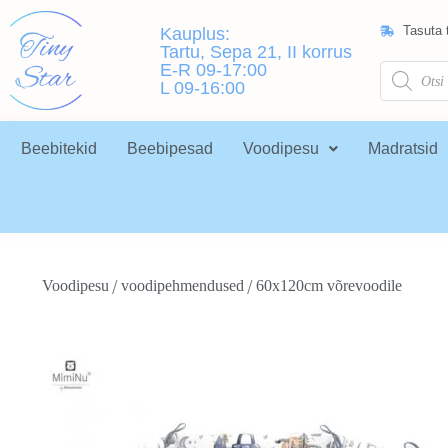
Tasuta t
Kauplus:
Tartu, Sepa 21, II korrus
E-R 09-17:00
L 09-16:00
Beebitekid
Beebipesad
Voodipesu
Madratsid
/
/
Voodipesu
voodipehmendused
60x120cm võrevoodile