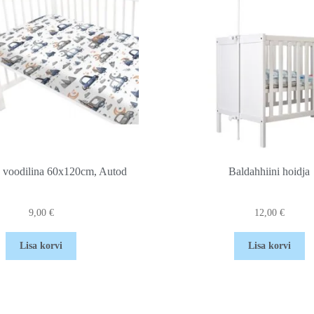
voodilina 60x120cm, Autod
Baldahhiini hoidja
9,00
€
12,00
€
Lisa korvi
Lisa korvi