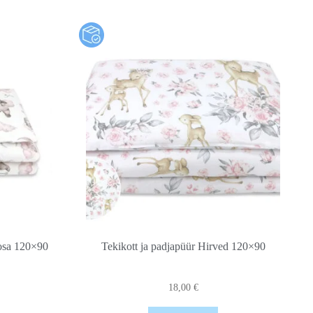
oosa 120×90
Tekikott ja padjapüür Hirved 120×90
18,00
€