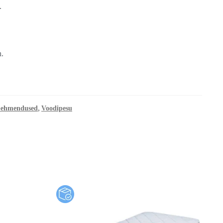
.
n.
,
pehmendused
Voodipesu