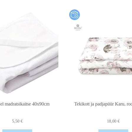
el madratsikaitse 40x90cm
Tekikott ja padjapüür Karu, r
5,50
€
18,00
€