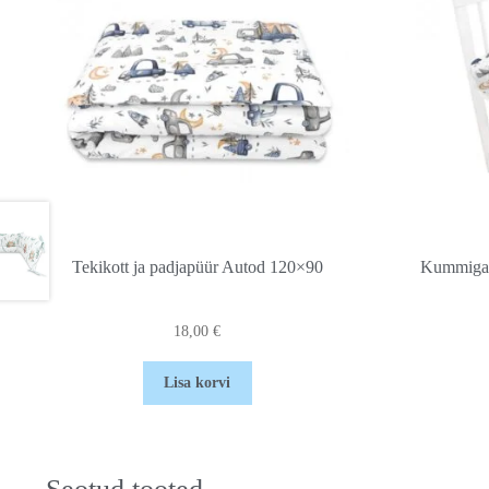
Tekikott ja padjapüür Autod 120×90
Kummiga 
18,00
€
Lisa korvi