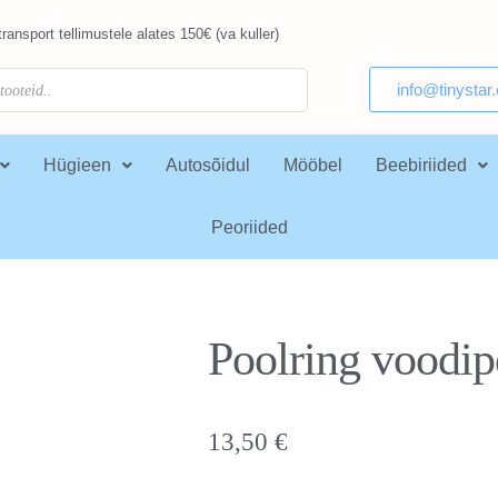
ransport tellimustele alates 150€ (va kuller)
info@tinystar
Hügieen
Autosõidul
Mööbel
Beebiriided
Peoriided
Poolring voodi
13,50
€