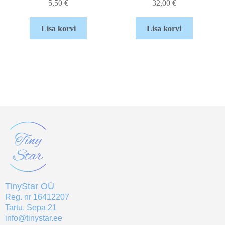
5,50
€
32,00
€
Lisa korvi
Lisa korvi
TinyStar OÜ
Reg. nr 16412207
Tartu, Sepa 21
info@tinystar.ee