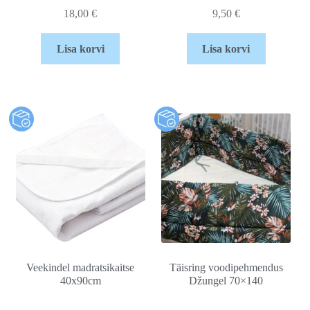
18,00
€
9,50
€
Lisa korvi
Lisa korvi
Veekindel madratsikaitse
Täisring voodipehmendus
40x90cm
Džungel 70×140