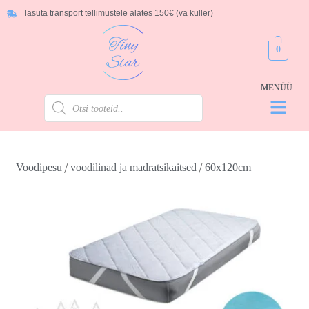
Tasuta transport tellimustele alates 150€ (va kuller)
0
/
/
Voodipesu
voodilinad ja madratsikaitsed
60x120cm