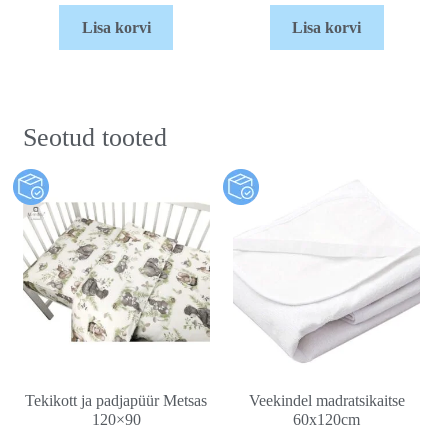
Lisa korvi
Lisa korvi
Seotud tooted
Tekikott ja padjapüür Metsas
Veekindel madratsikaitse
120×90
60x120cm