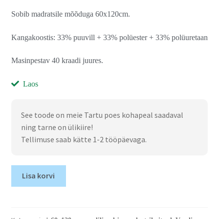
Sobib madratsile mõõduga 60x120cm.
Kangakoostis: 33% puuvill + 33% polüester + 33% polüuretaan
Masinpestav 40 kraadi juures.
Laos
See toode on meie Tartu poes kohapeal saadaval
ning tarne on ülikiire!
Tellimuse saab kätte 1-2 tööpäevaga.
Lisa korvi