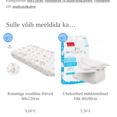
Kategooriad:
,
,
60x120cm
voodilinad ja madratsikaitsed
Voodipesu
Silt:
madratsikaitse
Sulle võib meeldida ka…
Kummiga voodilina Hirved
Ühekordsed mähkimislinad
60x120cm
10tk 60x90cm
9,00
€
5,50
€