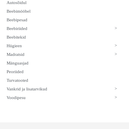
Autosõidul
Beebimööbel
Beebipesad
>
Beebiriided
Beebitekid
>
Hügieen
>
Madratsid
Mänguasjad
Peoriided
Turvatooted
>
Vankrid ja lisatarvikud
>
Voodipesu