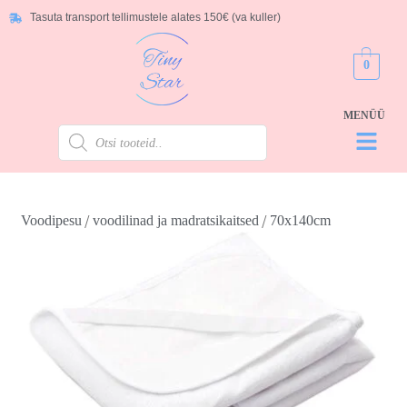
Tasuta transport tellimustele alates 150€ (va kuller)
0
/
/
Voodipesu
voodilinad ja madratsikaitsed
70x140cm