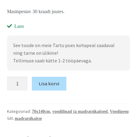
Masinpestav 30 kraadi juures.
Laos
See toode on meie Tartu poes kohapeal saadaval
ning tarne on ülikiire!
Tellimuse saab kätte 1-2 tööpäevaga.
Lisa korvi
Kategooriad:
,
,
70x140cm
voodilinad ja madratsikaitsed
Voodipesu
Silt:
madratsikaitse