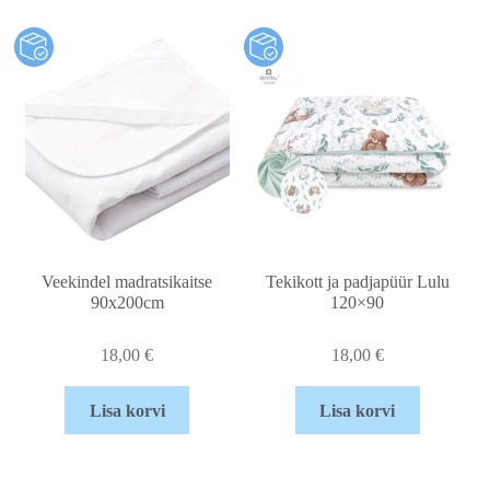
Veekindel madratsikaitse
Tekikott ja padjapüür Lulu
90x200cm
120×90
18,00
€
18,00
€
Lisa korvi
Lisa korvi