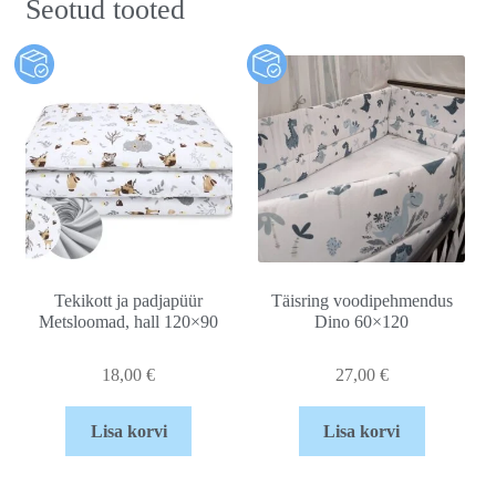
Seotud tooted
Tekikott ja padjapüür
Täisring voodipehmendus
Metsloomad, hall 120×90
Dino 60×120
18,00
€
27,00
€
Lisa korvi
Lisa korvi