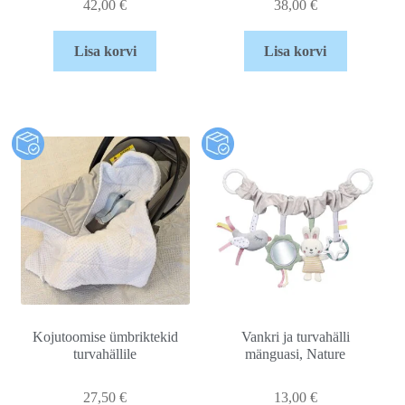
42,00
€
38,00
€
Lisa korvi
Lisa korvi
Kojutoomise ümbriktekid
Vankri ja turvahälli
turvahällile
mänguasi, Nature
27,50
€
13,00
€