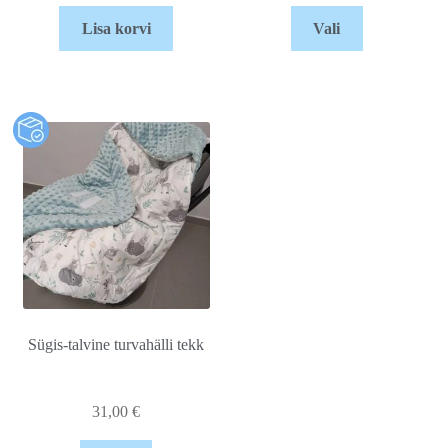
Lisa korvi
Vali
Sügis-talvine turvahälli tekk
31,00
€