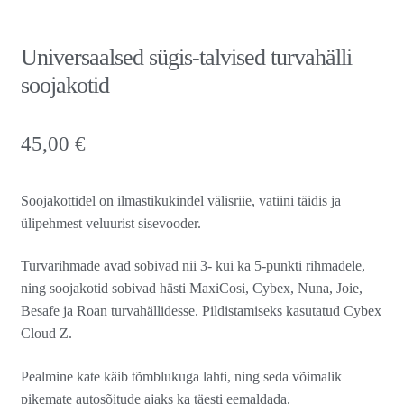
Universaalsed sügis-talvised turvahälli
soojakotid
45,00
€
Soojakottidel on ilmastikukindel välisriie, vatiini täidis ja
ülipehmest veluurist sisevooder.
Turvarihmade avad sobivad nii 3- kui ka 5-punkti rihmadele,
ning soojakotid sobivad hästi MaxiCosi, Cybex, Nuna, Joie,
Besafe ja Roan turvahällidesse. Pildistamiseks kasutatud Cybex
Cloud Z.
Pealmine kate käib tõmblukuga lahti, ning seda võimalik
pikemate autosõitude ajaks ka täesti eemaldada.