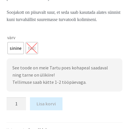
Soojakott on piisavalt suur, et seda saab kasutada alates sünnist
kuni turvahällist suuremasse turvatooli kolimiseni.
värv
sinine
hall
See toode on meie Tartu poes kohapeal saadaval
ning tarne on ülikiire!
Tellimuse saab kätte 1-2 tööpäevaga.
Lisa korvi