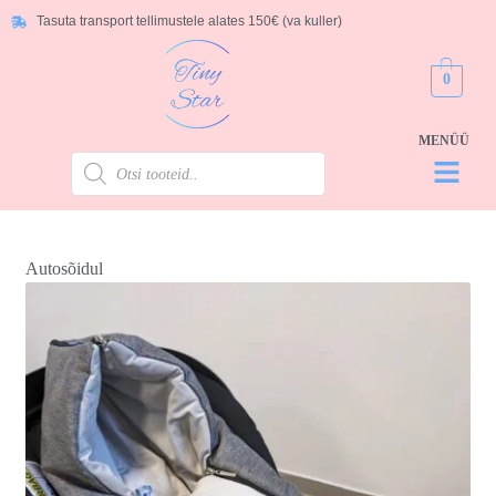
Tasuta transport tellimustele alates 150€ (va kuller)
0
Autosõidul