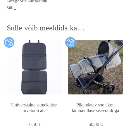
Kategooria:
Autosõidul
Silt:
_
Sulle võib meeldida ka…
Universaalne istmekaitse
Pikendatav soojakott
turvatooli alla
lambavillase sisevoodriga
16,50
€
60,00
€