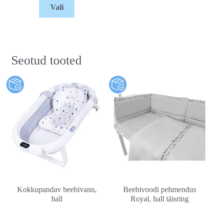
Vali
Seotud tooted
Kokkupandav beebivann,
Beebivoodi pehmendus
hall
Royal, hall täisring