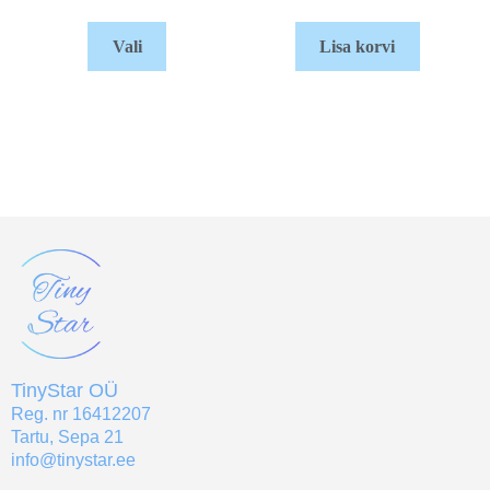
Vali
Lisa korvi
TinyStar OÜ
Reg. nr 16412207
Tartu, Sepa 21
info@tinystar.ee