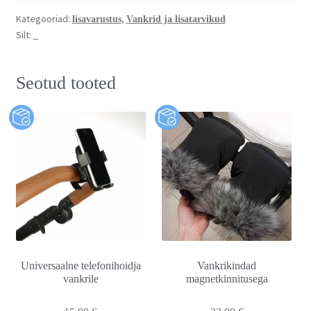
Kategooriad:
,
lisavarustus
Vankrid ja lisatarvikud
Silt:
_
Seotud tooted
Universaalne telefonihoidja
Vankrikindad
vankrile
magnetkinnitusega