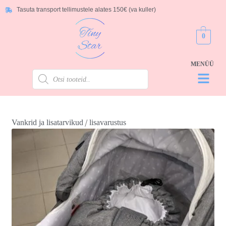
Tasuta transport tellimustele alates 150€ (va kuller)
0
/
Vankrid ja lisatarvikud
lisavarustus