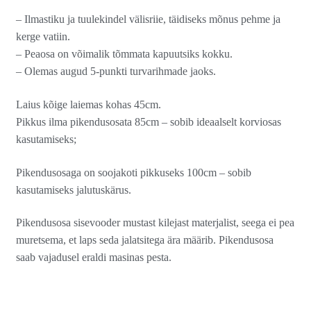
– Ilmastiku ja tuulekindel välisriie, täidiseks mõnus pehme ja
kerge vatiin.
– Peaosa on võimalik tõmmata kapuutsiks kokku.
– Olemas augud 5-punkti turvarihmade jaoks.
Laius kõige laiemas kohas 45cm.
Pikkus ilma pikendusosata 85cm – sobib ideaalselt korviosas
kasutamiseks;
Pikendusosaga on soojakoti pikkuseks 100cm – sobib
kasutamiseks jalutuskärus.
Pikendusosa sisevooder mustast kilejast materjalist, seega ei pea
muretsema, et laps seda jalatsitega ära määrib. Pikendusosa
saab vajadusel eraldi masinas pesta.