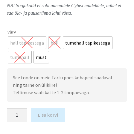
NB! Soojakotid ei sobi uuematele Cybex mudelitele, millel ei
saa õla- ja puusarihma lahti võtta.
värv
hall täpikestega
hall
tumehall täpikestega
tumehall
must
See toode on meie Tartu poes kohapeal saadaval
ning tarne on ülikiire!
Tellimuse saab kätte 1-2 tööpäevaga.
Lisa korvi