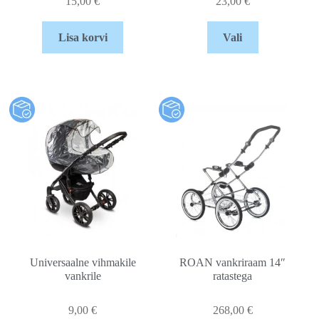
15,00
€
23,00
€
Lisa korvi
Vali
Universaalne vihmakile
ROAN vankriraam 14″
vankrile
ratastega
9,00
€
268,00
€