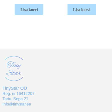
Lisa korvi
Lisa korvi
TinyStar OÜ
Reg. nr 16412207
Tartu, Sepa 21
info@tinystar.ee