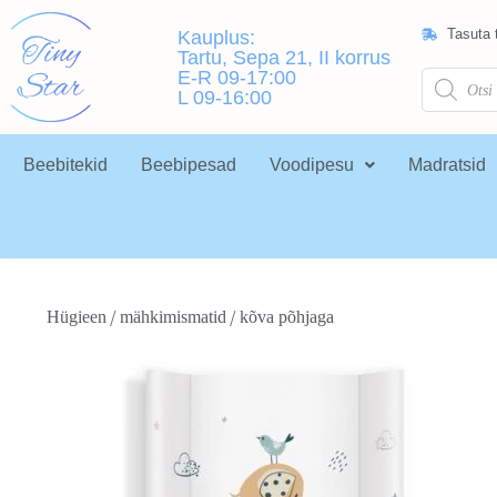
Tasuta t
Kauplus:
Tartu, Sepa 21, II korrus
E-R 09-17:00
L 09-16:00
Beebitekid
Beebipesad
Voodipesu
Madratsid
/
/
Hügieen
mähkimismatid
kõva põhjaga