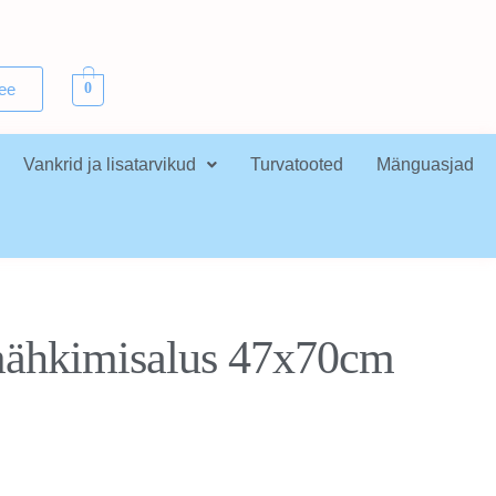
.ee
0
Vankrid ja lisatarvikud
Turvatooted
Mänguasjad
mähkimisalus 47x70cm