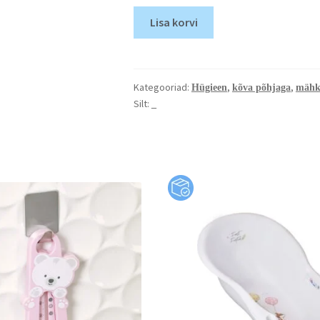
Lisa korvi
Kategooriad:
,
,
Hügieen
kõva põhjaga
mähk
Silt:
_