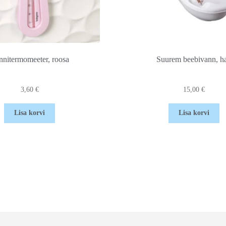
nnitermomeeter, roosa
Suurem beebivann, ha
3,60
€
15,00
€
Lisa korvi
Lisa korvi