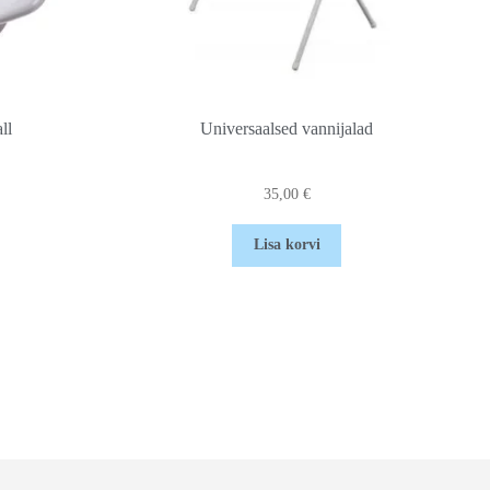
ll
Universaalsed vannijalad
35,00
€
Lisa korvi