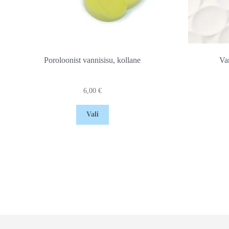
Poroloonist vannisisu, kollane
Va
6,00
€
Vali