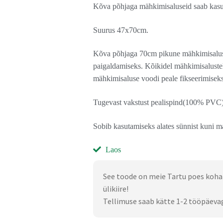
Kõva põhjaga mähkimisaluseid saab kasu
Suurus 47x70cm.
Kõva põhjaga 70cm pikune mähkimisalus 
paigaldamiseks. Kõikidel mähkimisalustel
mähkimisaluse voodi peale fikseerimiseks
Tugevast vakstust pealispind(100% PVC) ei
Sobib kasutamiseks alates sünnist kuni m
Laos
See toode on meie Tartu poes koha
ülikiire!
Tellimuse saab kätte 1-2 tööpäeva