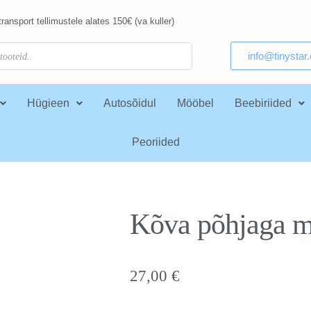
ransport tellimustele alates 150€ (va kuller)
info@tinystar
Hügieen
Autosõidul
Mööbel
Beebiriided
Peoriided
Kõva põhjaga 
27,00
€