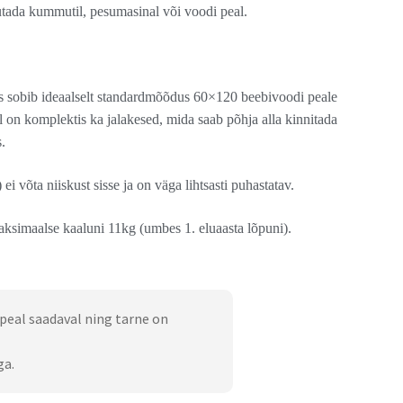
tada kummutil, pesumasinal või voodi peal.
sobib ideaalselt standardmõõdus 60×120 beebivoodi peale
 on komplektis ka jalakesed, mida saab põhja alla kinnitada
.
 võta niiskust sisse ja on väga lihtsasti puhastatav.
aksimaalse kaaluni 11kg (umbes 1. eluaasta lõpuni).
peal saadaval ning tarne on
ga.