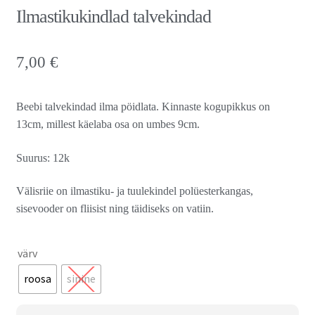
Ilmastikukindlad talvekindad
7,00
€
Beebi talvekindad ilma pöidlata. Kinnaste kogupikkus on
13cm, millest käelaba osa on umbes 9cm.
Suurus: 12k
Välisriie on ilmastiku- ja tuulekindel polüesterkangas,
sisevooder on fliisist ning täidiseks on vatiin.
värv
roosa
sinine