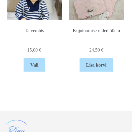
Talvemüts
Kojutoomise riided 50cm
15,00
€
24,50
€
Vali
Lisa korvi