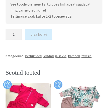
See toode on meie Tartu poes kohapeal saadaval
ning tarne on ülikiire!
Tellimuse saab kätte 1-2 tööpäevaga.
Lisa korvi
Kategooriad:
,
,
,
Beebiriided
kindad ja sokid
kombed
mütsid
Seotud tooted