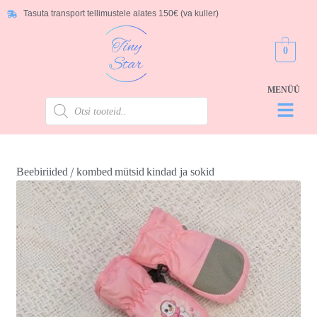
Tasuta transport tellimustele alates 150€ (va kuller)
0
/
Beebiriided
kombed
mütsid
kindad ja sokid