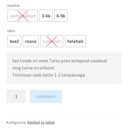
suurus
vastsündinud
3-6k
6-9k
värv
beež
roosa
tumehall
helehall
See toode on meie Tartu poes kohapeal saadaval
ning tarne on ülikiire!
Tellimuse saab kätte 1-2 tööpäevaga.
Lisa korvi
Kategooria:
kindad ja sokid