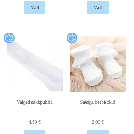
Vali
Vali
Valged sukkpüksid
Satsiga beebisokid
4,50
€
2,00
€