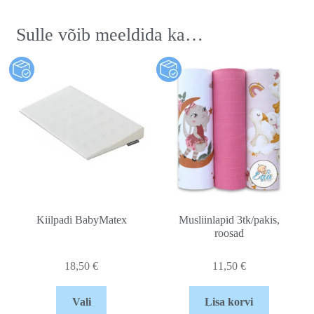
Sulle võib meeldida ka…
Kiilpadi BabyMatex
Musliinlapid 3tk/pakis,
roosad
18,50
€
11,50
€
Vali
Lisa korvi