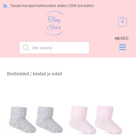
Tasuta transport tellimustele alates 150€ (va kuller)
0
/
Beebiriided
kindad ja sokid