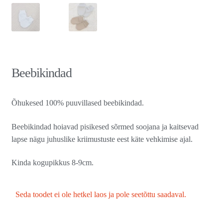
Beebikindad
Õhukesed 100% puuvillased beebikindad.
Beebikindad hoiavad pisikesed sõrmed soojana ja kaitsevad
lapse nägu juhuslike kriimustuste eest käte vehkimise ajal.
Kinda kogupikkus 8-9cm.
Seda toodet ei ole hetkel laos ja pole seetõttu saadaval.