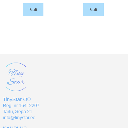
Vali
Vali
TinyStar OÜ
Reg. nr 16412207
Tartu, Sepa 21
info@tinystar.ee