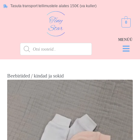
Tasuta transport tellimustele alates 150€ (va kuller)
0
/
Beebiriided
kindad ja sokid