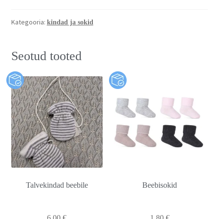
Kategooria:
kindad ja sokid
Seotud tooted
Talvekindad beebile
Beebisokid
6,00
€
1,80
€