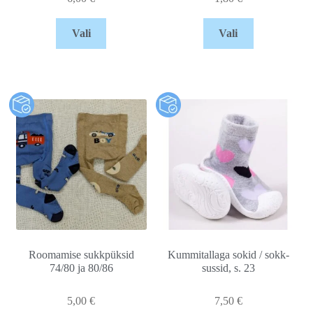
Vali
Vali
Roomamise sukkpüksid
Kummitallaga sokid / sokk-
74/80 ja 80/86
sussid, s. 23
5,00
€
7,50
€