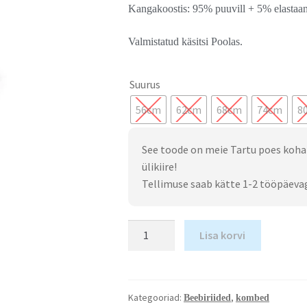
Kangakoostis: 95% puuvill + 5% elastaa
Valmistatud käsitsi Poolas.
Suurus
56cm
62cm
68cm
74cm
8
See toode on meie Tartu poes koha
ülikiire!
Tellimuse saab kätte 1-2 tööpäeva
Lisa korvi
Kategooriad:
,
Beebiriided
kombed