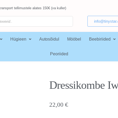
ransport tellimustele alates 150€ (va kuller)
info@tinystar
Hügieen
Autosõidul
Mööbel
Beebiriided
Peoriided
Dressikombe I
22,00
€