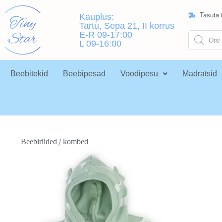
Tasuta t
Kauplus:
Tartu, Sepa 21, II korrus
E-R 09-17:00
L 09-16:00
Beebitekid
Beebipesad
Voodipesu
Madratsid
/
Beebiriided
kombed