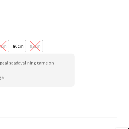
n
0cm
86cm
92cm
peal saadaval ning tarne on
ga.