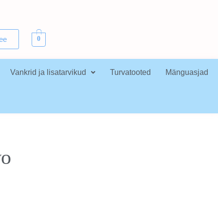
.ee
0
Vankrid ja lisatarvikud
Turvatooted
Mänguasjad
wo