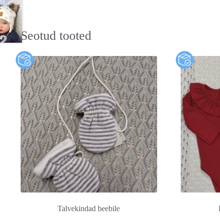
Seotud tooted
Talvekindad beebile