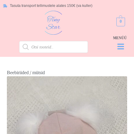
Tasuta transport tellimustele alates 150€ (va kuller)
0
/
Beebiriided
mütsid