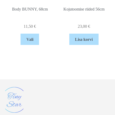
Body BUNNY, 68cm
Kojutoomise riided 56cm
11,50
€
23,00
€
Vali
Lisa korvi