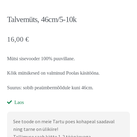
Talvemüts, 46cm/5-10k
16,00
€
Mütsi sisevooder 100% puuvillane.
Kõik mütsikesed on valminud Poolas käsitööna.
Suurus: sobib peaümbermõõdule kuni 46cm.
Laos
See toode on meie Tartu poes kohapeal saadaval
ning tarne on ülikiire!
Tellimuse saab kätte 1-2 tööpäevaga.