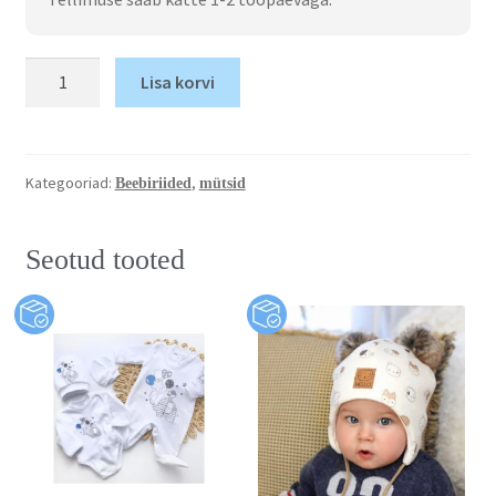
Lisa korvi
Kategooriad:
,
Beebiriided
mütsid
Seotud tooted