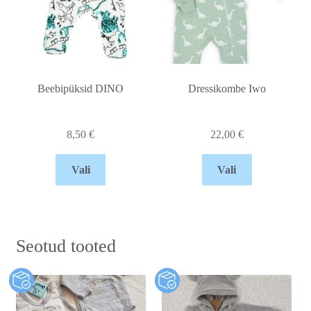
Beebipüksid DINO
Dressikombe Iwo
8,50
€
22,00
€
Vali
Vali
Seotud tooted