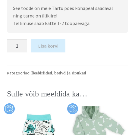
See toode on meie Tartu poes kohapeal saadaval
ning tarne on ülikiire!
Tellimuse saab kätte 1-2 tööpäevaga.
Lisa korvi
Kategooriad:
,
Beebiriided
bodyd ja sipukad
Sulle võib meeldida ka…