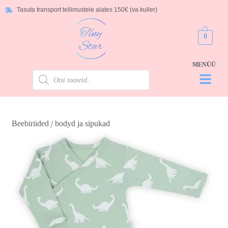
Tasuta transport tellimustele alates 150€ (va kuller)
0
/
Beebiriided
bodyd ja sipukad