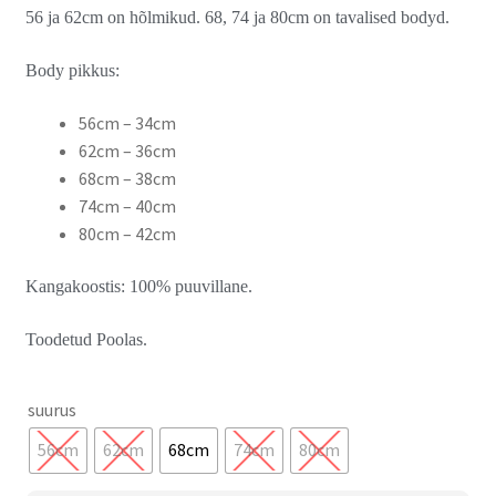
56 ja 62cm on hõlmikud. 68, 74 ja 80cm on tavalised bodyd.
Body pikkus:
56cm – 34cm
62cm – 36cm
68cm – 38cm
74cm – 40cm
80cm – 42cm
Kangakoostis: 100% puuvillane.
Toodetud Poolas.
suurus
56cm
62cm
68cm
74cm
80cm