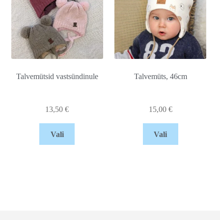
Talvemütsid vastsündinule
Talvemüts, 46cm
13,50
€
15,00
€
Vali
Vali