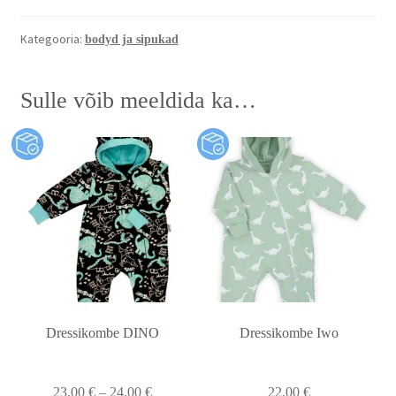
Kategooria:
bodyd ja sipukad
Sulle võib meeldida ka…
Dressikombe DINO
Dressikombe Iwo
23,00
€
–
24,00
€
22,00
€