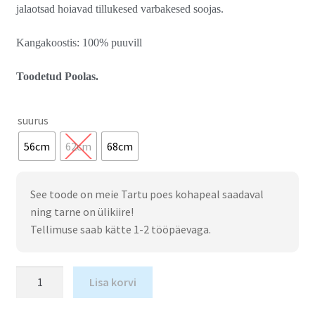
jalaotsad hoiavad tillukesed varbakesed soojas.
Kangakoostis: 100% puuvill
Toodetud Poolas.
suurus
56cm
62cm
68cm
See toode on meie Tartu poes kohapeal saadaval
ning tarne on ülikiire!
Tellimuse saab kätte 1-2 tööpäevaga.
Lisa korvi