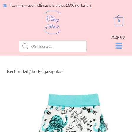
Tasuta transport tellimustele alates 150€ (va kuller)
0
/
Beebiriided
bodyd ja sipukad