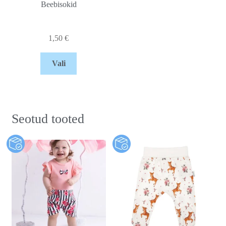
Beebisokid
1,50
€
Vali
Seotud tooted