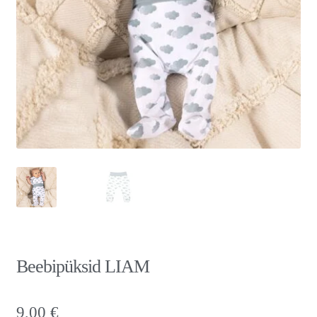
Beebipüksid LIAM
9,00
€