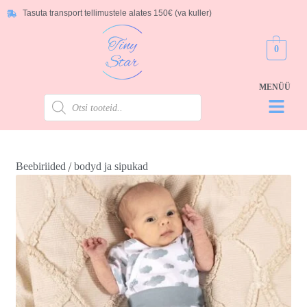
Tasuta transport tellimustele alates 150€ (va kuller)
0
/
Beebiriided
bodyd ja sipukad