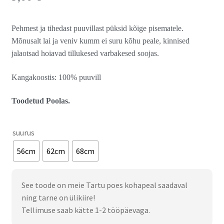
Pehmest ja tihedast puuvillast püksid kõige pisematele.
Mõnusalt lai ja veniv kumm ei suru kõhu peale, kinnised
jalaotsad hoiavad tillukesed varbakesed soojas.
Kangakoostis: 100% puuvill
Toodetud Poolas.
suurus
56cm
62cm
68cm
See toode on meie Tartu poes kohapeal saadaval
ning tarne on ülikiire!
Tellimuse saab kätte 1-2 tööpäevaga.