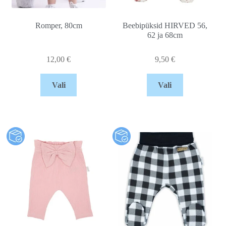
Romper, 80cm
Beebipüksid HIRVED 56,
62 ja 68cm
12,00
€
9,50
€
Vali
Vali