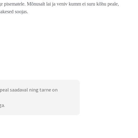
ge pisematele. Mõnusalt lai ja veniv kumm ei suru kõhu peale,
bakesed soojas.
peal saadaval ning tarne on
ga.