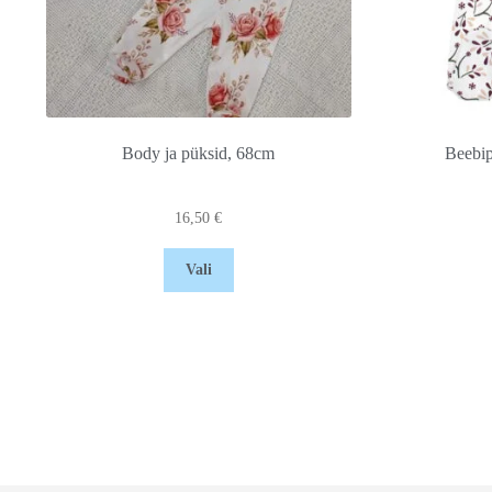
Body ja püksid, 68cm
Beebi
16,50
€
Vali