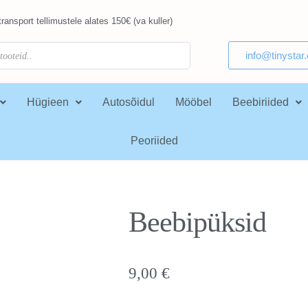
ransport tellimustele alates 150€ (va kuller)
info@tinystar
Hügieen
Autosõidul
Mööbel
Beebiriided
Peoriided
Beebipüksid
9,00
€