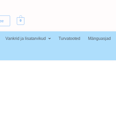
.ee
0
Vankrid ja lisatarvikud
Turvatooted
Mänguasjad