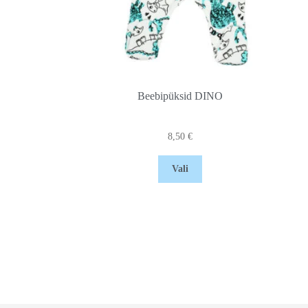
Beebipüksid DINO
8,50
€
Vali