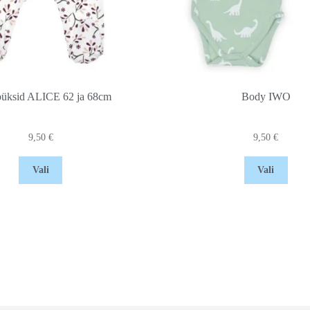
püksid ALICE 62 ja 68cm
Body IWO
9,50
€
9,50
€
Vali
Vali