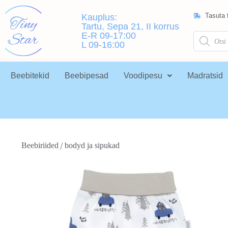
Tasuta t
Kauplus:
Tartu, Sepa 21, II korrus
E-R 09-17:00
L 09-16:00
Beebitekid
Beebipesad
Voodipesu
Madratsid
/
Beebiriided
bodyd ja sipukad