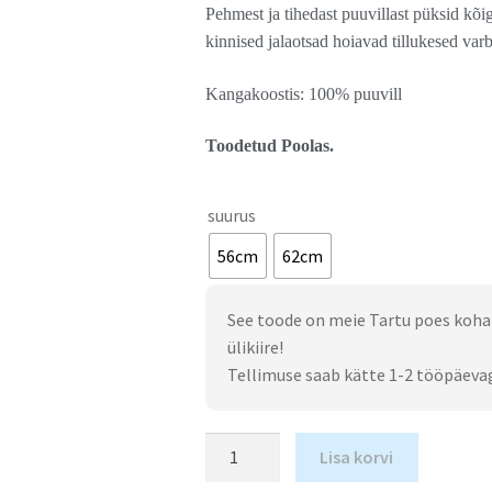
Pehmest ja tihedast puuvillast püksid kõi
kinnised jalaotsad hoiavad tillukesed var
Kangakoostis: 100% puuvill
Toodetud Poolas.
suurus
56cm
62cm
See toode on meie Tartu poes koha
ülikiire!
Tellimuse saab kätte 1-2 tööpäeva
Lisa korvi