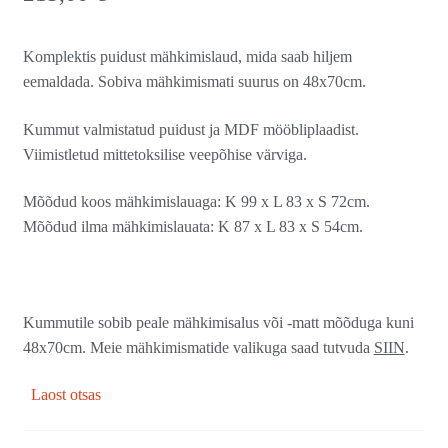
Komplektis puidust mähkimislaud, mida saab hiljem
eemaldada. Sobiva mähkimismati suurus on 48x70cm.
Kummut valmistatud puidust ja MDF mööbliplaadist.
Viimistletud mittetoksilise veepõhise värviga.
Mõõdud koos mähkimislauaga: K 99 x L 83 x S 72cm.
Mõõdud ilma mähkimislauata: K 87 x L 83 x S 54cm.
Kummutile sobib peale mähkimisalus või -matt mõõduga kuni
48x70cm. Meie mähkimismatide valikuga saad tutvuda
SIIN
.
Laost otsas