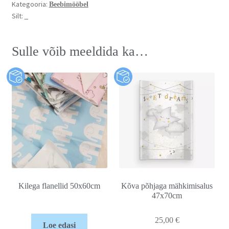
Kategooria:
Beebimööbel
Silt:
_
Sulle võib meeldida ka…
Kilega flanellid 50x60cm
Kõva põhjaga mähkimisalus
47x70cm
25,00
€
Loe edasi