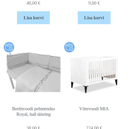
40,00
€
9,00
€
Lisa korvi
Lisa korvi
Beebivoodi pehmendus
Võrevoodi MIA
Royal, hall täisring
38,00
€
224,00
€