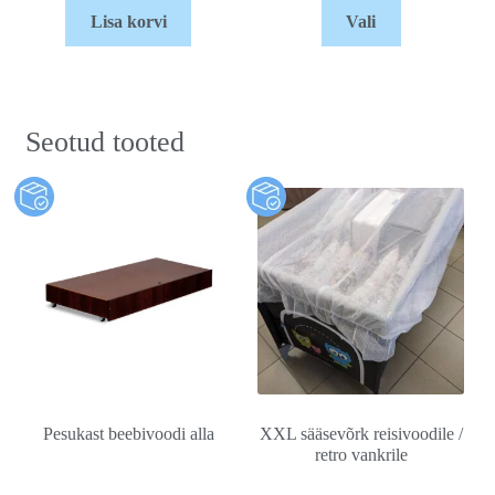
Lisa korvi
Vali
Seotud tooted
Pesukast beebivoodi alla
XXL sääsevõrk reisivoodile /
retro vankrile