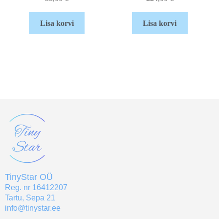
Lisa korvi
Lisa korvi
TinyStar OÜ
Reg. nr 16412207
Tartu, Sepa 21
info@tinystar.ee