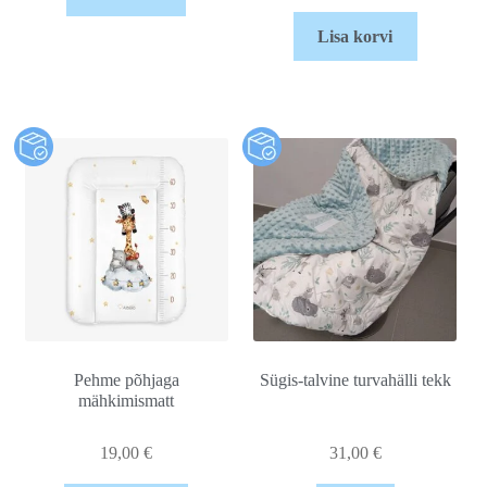
Lisa korvi
Pehme põhjaga
Sügis-talvine turvahälli tekk
mähkimismatt
19,00
€
31,00
€