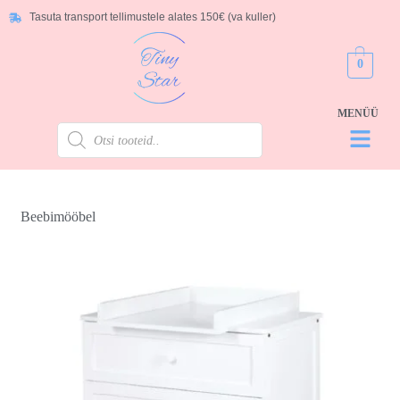
Tasuta transport tellimustele alates 150€ (va kuller)
0
Beebimööbel