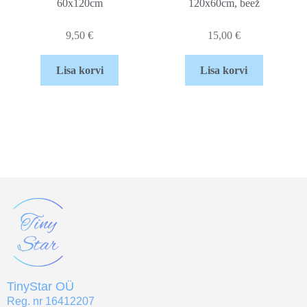
60x120cm
120x60cm, beež
9,50
€
15,00
€
Lisa korvi
Lisa korvi
TinyStar OÜ
Reg. nr 16412207