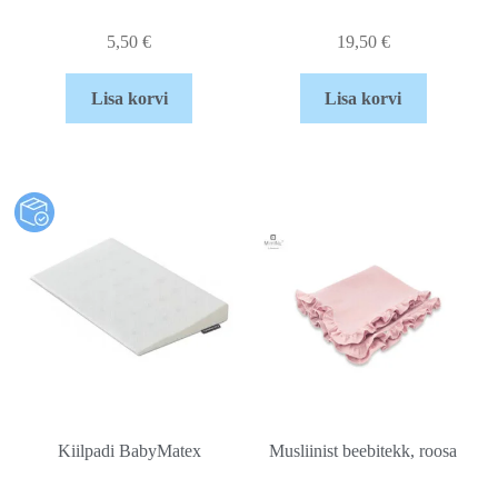
5,50
€
19,50
€
Lisa korvi
Lisa korvi
Kiilpadi BabyMatex
Musliinist beebitekk, roosa