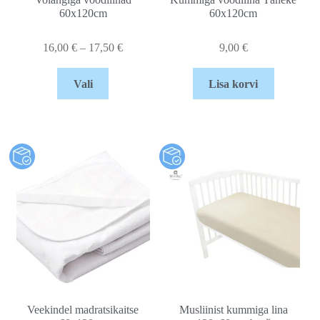
60x120cm
60x120cm
16,00
€
–
17,50
€
9,00
€
Vali
Lisa korvi
Veekindel madratsikaitse
Musliinist kummiga lina