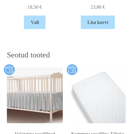
18,50
€
23,80
€
Vali
Lisa korvi
Seotud tooted
Volangiga voodilinad
Kummiga voodilina Täheke