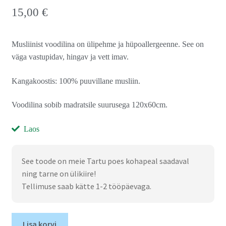
15,00
€
Musliinist voodilina on ülipehme ja hüpoallergeenne. See on
väga vastupidav, hingav ja vett imav.
Kangakoostis: 100% puuvillane musliin.
Voodilina sobib madratsile suurusega 120x60cm.
Laos
See toode on meie Tartu poes kohapeal saadaval
ning tarne on ülikiire!
Tellimuse saab kätte 1-2 tööpäevaga.
Lisa korvi