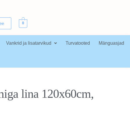
.ee
0
Vankrid ja lisatarvikud
Turvatooted
Mänguasjad
miga lina 120x60cm,