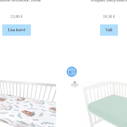
23,80
€
18,50
€
Lisa korvi
Vali