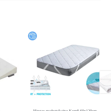
x
Hingav madratsikaitse Komfi 60x120cm