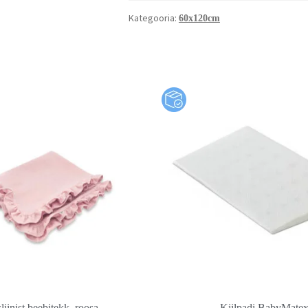
Kategooria:
60x120cm
iinist beebitekk, roosa
Kiilpadi BabyMate