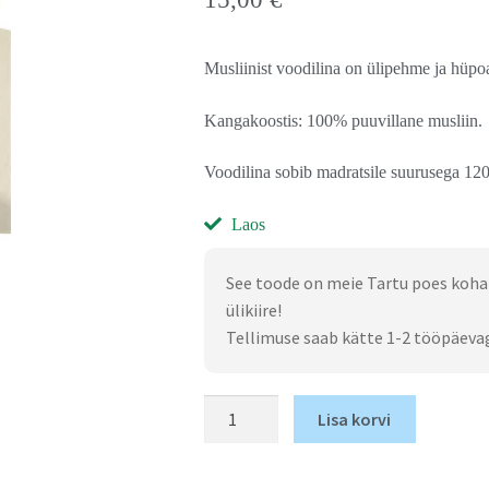
Musliinist voodilina on ülipehme ja hüpoa
Kangakoostis: 100% puuvillane musliin.
Voodilina sobib madratsile suurusega 1
Laos
See toode on meie Tartu poes koha
ülikiire!
Tellimuse saab kätte 1-2 tööpäeva
Lisa korvi