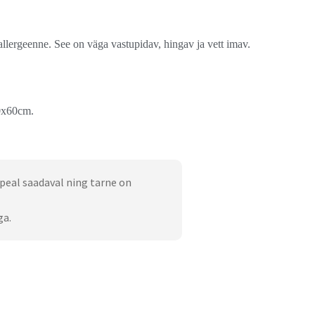
llergeenne. See on väga vastupidav, hingav ja vett imav.
20x60cm.
peal saadaval ning tarne on
ga.