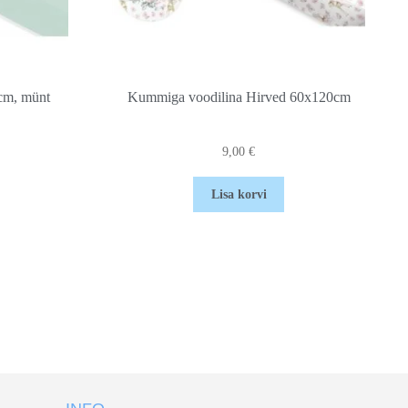
cm, münt
Kummiga voodilina Hirved 60x120cm
9,00
€
Lisa korvi