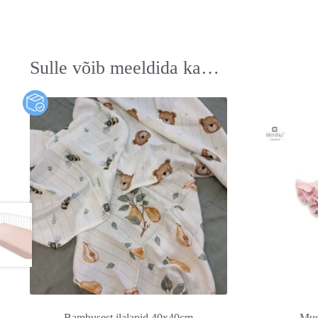
Sulle võib meeldida ka…
Bambusest ilalapid 40x40cm
Musl