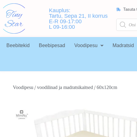
Tasuta t
Kauplus:
Tartu, Sepa 21, II korrus
E-R 09-17:00
L 09-16:00
Beebitekid
Beebipesad
Voodipesu
Madratsid
/
/
Voodipesu
voodilinad ja madratsikaitsed
60x120cm