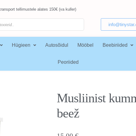
ransport tellimustele alates 150€ (va kuller)
info@tinystar
Hügieen
Autosõidul
Mööbel
Beebiriided
Peoriided
Musliinist kum
beež
15,00
€