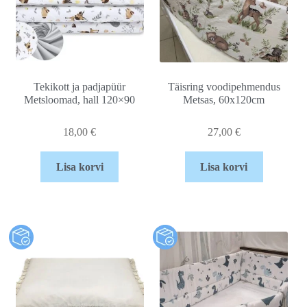
Tekikott ja padjapüür
Täisring voodipehmendus
Metsloomad, hall 120×90
Metsas, 60x120cm
18,00
€
27,00
€
Lisa korvi
Lisa korvi