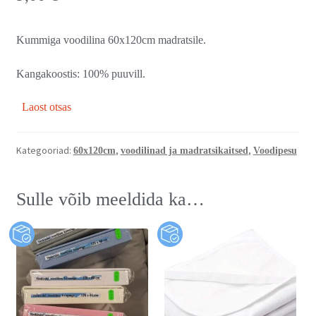
Kummiga voodilina 60x120cm madratsile.
Kangakoostis: 100% puuvill.
Laost otsas
Kategooriad:
,
,
60x120cm
voodilinad ja madratsikaitsed
Voodipesu
Sulle võib meeldida ka…