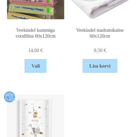
Veekindel kummiga
Veekindel madratsikaitse
voodilina 60x120cm
60x120cm
14,00
€
9,50
€
Vali
Lisa korvi