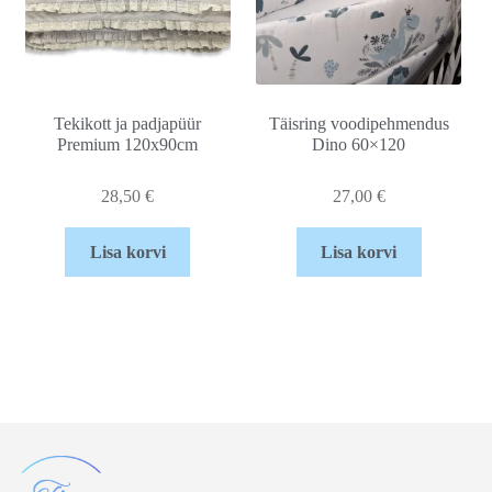
Tekikott ja padjapüür
Täisring voodipehmendus
Premium 120x90cm
Dino 60×120
28,50
€
27,00
€
Lisa korvi
Lisa korvi