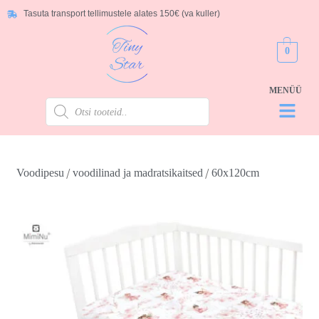
Tasuta transport tellimustele alates 150€ (va kuller)
0
/
/
Voodipesu
voodilinad ja madratsikaitsed
60x120cm