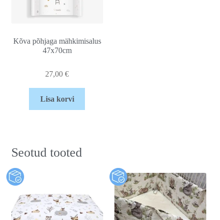
Kõva põhjaga mähkimisalus
47x70cm
27,00
€
Lisa korvi
Seotud tooted