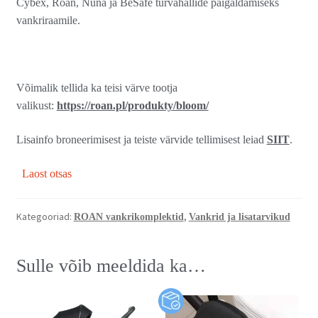
Cybex, Roan, Nuna ja BeSafe turvahällide paigaldamiseks
vankriraamile.
Võimalik tellida ka teisi värve tootja
valikust:
https://roan.pl/produkty/bloom/
Lisainfo broneerimisest ja teiste värvide tellimisest leiad
SIIT
.
Laost otsas
Kategooriad:
,
ROAN vankrikomplektid
Vankrid ja lisatarvikud
Sulle võib meeldida ka…