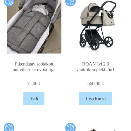
Pikendatav soojakott
ROAN Ivi 2.0
puuvillase sisevoodriga
vankrikomplekt 2in1
55,00
€
660,00
€
Vali
Lisa korvi