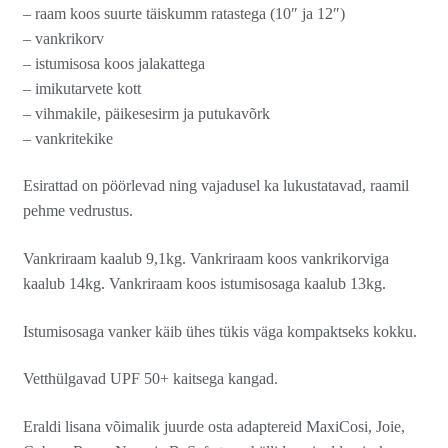
– raam koos suurte täiskumm ratastega (10″ ja 12″)
– vankrikorv
– istumisosa koos jalakattega
– imikutarvete kott
– vihmakile, päikesesirm ja putukavõrk
– vankritekike
Esirattad on pöörlevad ning vajadusel ka lukustatavad, raamil
pehme vedrustus.
Vankriraam kaalub 9,1kg. Vankriraam koos vankrikorviga
kaalub 14kg. Vankriraam koos istumisosaga kaalub 13kg.
Istumisosaga vanker käib ühes tükis väga kompaktseks kokku.
Vetthülgavad UPF 50+ kaitsega kangad.
Eraldi lisana võimalik juurde osta adaptereid MaxiCosi, Joie,