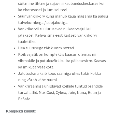
sõitmine lihtne ja sujuv nii kaubanduskeskuses kui
ka ebatasasel ja lumisel teel.
Suur vankrikorv kuhu mahub kaua magama ka paksu
talvekombega / soojakotiga.
Vankrikorvil tuulutusavad nii kaarvarjul kui
jalakatel. Kehva ilma eest kaitseb vankrikorvi
tuuletõke.
Hea suurusega täiskumm rattad.
Kõik vajalik on komplektis kaasas: olemas nii
vihmakile ja putukavõrk kui ka päikesesirm. Kaasas
ka imikutarvetekott.
Jalutuskäru käib koos raamiga ühes tükis kokku
ning võtab vähe ruumi.
Vankriraamiga ühilduvad kõikide tuntud brändide
turvahällid: MaxiCosi, Cybex, Joie, Nuna, Roan ja
BeSafe.
Komplekti kuulub: