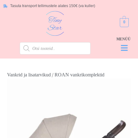
Tasuta transport tellimustele alates 150€ (va kuller)
0
/
Vankrid ja lisatarvikud
ROAN vankrikomplektid