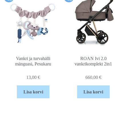
Vankri ja turvahälli
ROAN Ivi 2.0
mänguasi, Pesukaru
vankrikomplekt 2in1
13,00
€
660,00
€
Lisa korvi
Lisa korvi