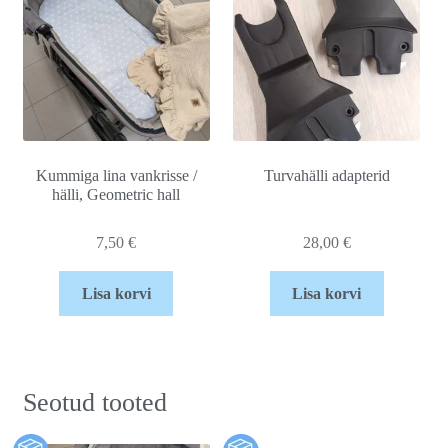
Kummiga lina vankrisse /
Turvahälli adapterid
hälli, Geometric hall
7,50
€
28,00
€
Lisa korvi
Lisa korvi
Seotud tooted