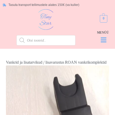
Tasuta transport tellimustele alates 150€ (va kuller)
0
/
Vankrid ja lisatarvikud
lisavarustus
ROAN vankrikomplektid