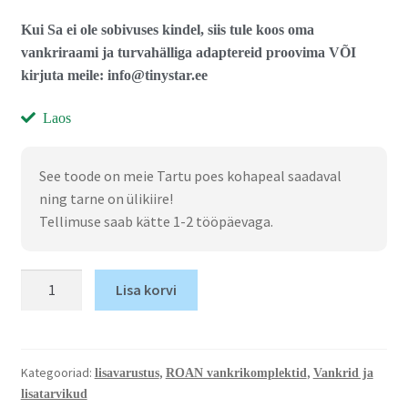
Kui Sa ei ole sobivuses kindel, siis tule koos oma
vankriraami ja turvahälliga adaptereid proovima VÕI
kirjuta meile: info@tinystar.ee
Laos
See toode on meie Tartu poes kohapeal saadaval
ning tarne on ülikiire!
Tellimuse saab kätte 1-2 tööpäevaga.
Lisa korvi
Kategooriad:
,
,
lisavarustus
ROAN vankrikomplektid
Vankrid ja
lisatarvikud