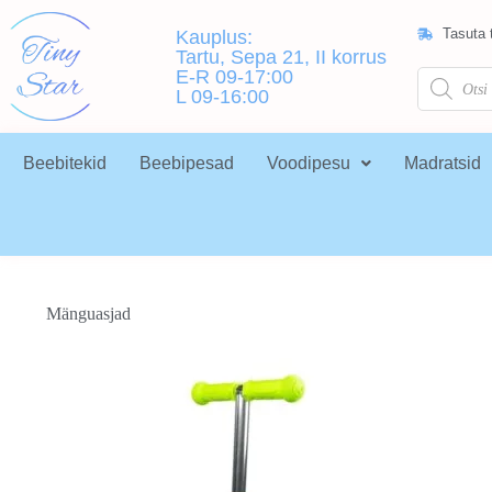
Tasuta t
Kauplus:
Tartu, Sepa 21, II korrus
E-R 09-17:00
L 09-16:00
Beebitekid
Beebipesad
Voodipesu
Madratsid
Mänguasjad