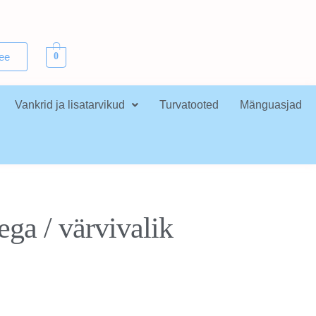
.ee
0
Vankrid ja lisatarvikud
Turvatooted
Mänguasjad
ega / värvivalik