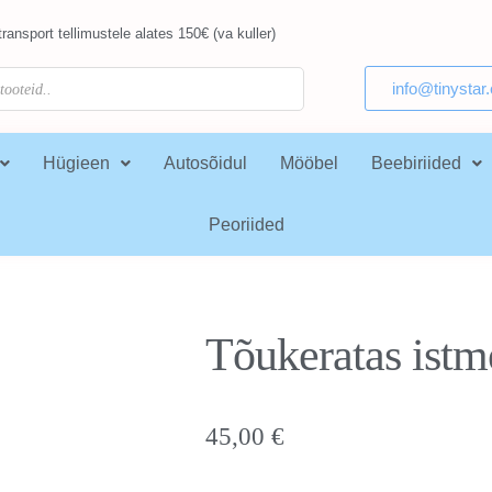
ransport tellimustele alates 150€ (va kuller)
info@tinystar
Hügieen
Autosõidul
Mööbel
Beebiriided
Peoriided
Tõukeratas istm
45,00
€