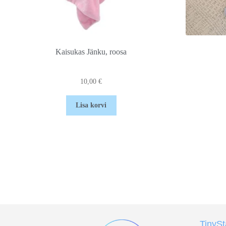
Kaisukas Jänku, roosa
10,00
€
Lisa korvi
TinyS