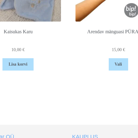
Kaisukas Karu
Arendav mänguasi PÜR
10,00
€
15,00
€
Lisa korvi
Vali
tar OÜ
KAUPLUS