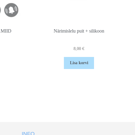
AMIID
Närimislelu puit + silikoon
8,00
€
Lisa korvi
INFO