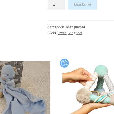
Lisa korvi
Kategooria:
Mänguasjad
Sildid:
,
kevad
kingiidee