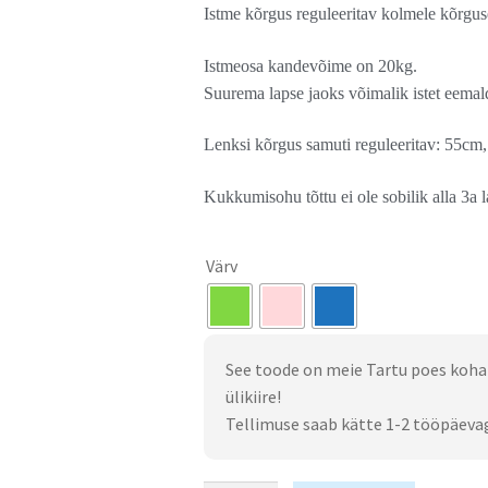
Istme kõrgus reguleeritav kolmele kõrgu
Istmeosa kandevõime on 20kg.
Suurema lapse jaoks võimalik istet eemal
Lenksi kõrgus samuti reguleeritav: 55cm
Kukkumisohu tõttu ei ole sobilik alla 3a l
Värv
See toode on meie Tartu poes koha
ülikiire!
Tellimuse saab kätte 1-2 tööpäeva