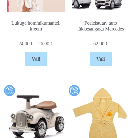
Lukuga hommikumantel,
Pealeistutav auto
kreem
lükkesangaga Mercedes
24,00
€
–
26,00
€
62,00
€
Vali
Vali