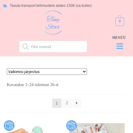
Tasuta transport tellimustele alates 150€ (va kuller)
0
Kuvatakse 1–24 tulemust 26-st
1
2