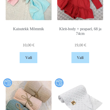
Kaisutekk Mõmmik
Kleit-body + peapael, 68 ja
74cm
10,00
€
19,00
€
Vali
Vali