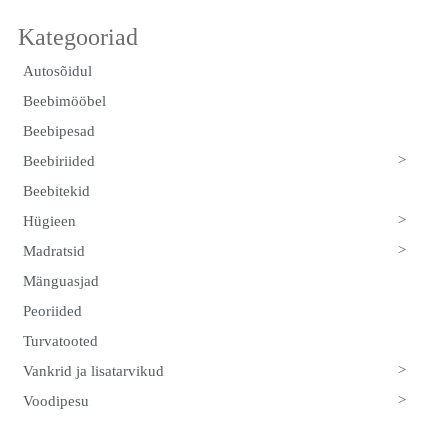
Autosõidul
Beebimööbel
Beebipesad
>
Beebiriided
Beebitekid
>
Hügieen
>
Madratsid
Mänguasjad
Peoriided
Turvatooted
>
Vankrid ja lisatarvikud
>
Voodipesu