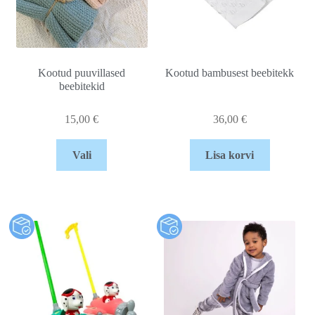
Kootud puuvillased
Kootud bambusest beebitekk
beebitekid
15,00
€
36,00
€
Vali
Lisa korvi