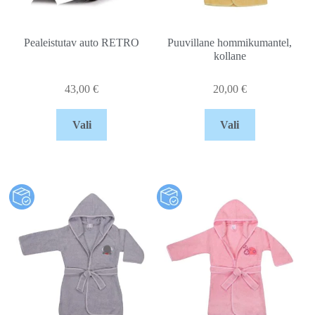
Pealeistutav auto RETRO
Puuvillane hommikumantel,
kollane
43,00
€
20,00
€
Vali
Vali