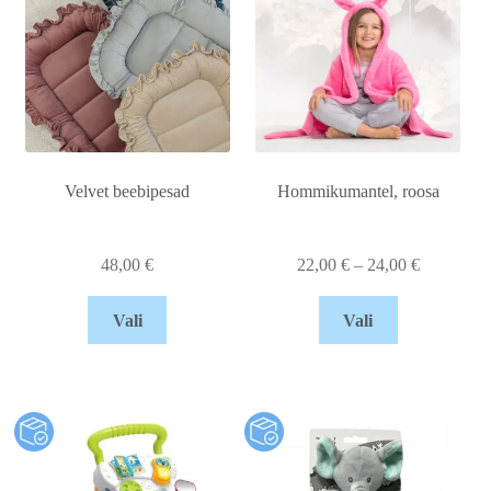
Velvet beebipesad
Hommikumantel, roosa
48,00
€
22,00
€
–
24,00
€
Vali
Vali