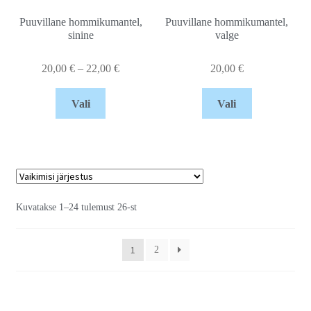
Puuvillane hommikumantel,
Puuvillane hommikumantel,
sinine
valge
20,00
€
–
22,00
€
20,00
€
Vali
Vali
Kuvatakse 1–24 tulemust 26-st
1
2