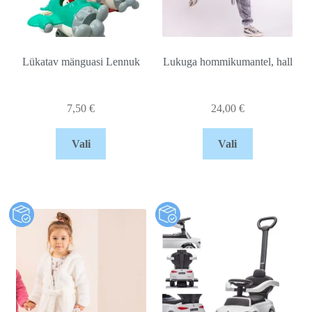
Lükatav mänguasi Lennuk
Lukuga hommikumantel, hall
7,50
€
24,00
€
Vali
Vali