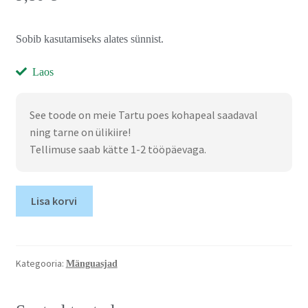
Sobib kasutamiseks alates sünnist.
Laos
See toode on meie Tartu poes kohapeal saadaval
ning tarne on ülikiire!
Tellimuse saab kätte 1-2 tööpäevaga.
Lisa korvi
Kategooria:
Mänguasjad