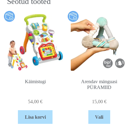
Seotud tooted
Käimistugi
Arendav mänguasi
PÜRAMIID
54,00
€
15,00
€
Lisa korvi
Vali