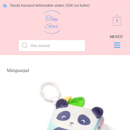
Tasuta transport tellimustele alates 150€ (va kuller)
0
Mänguasjad