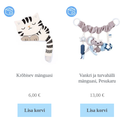
Krõbisev mänguasi
Vankri ja turvahälli
mänguasi, Pesukaru
6,00
€
13,00
€
Lisa korvi
Lisa korvi