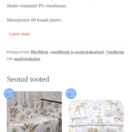
õhuke veekindel PU-membraan.
Masinpestav 60 kraadi juures.
Laost otsas
Kategooriad:
,
,
80x160cm
voodilinad ja madratsikaitsed
Voodipesu
Silt:
madratsikaitse
Seotud tooted