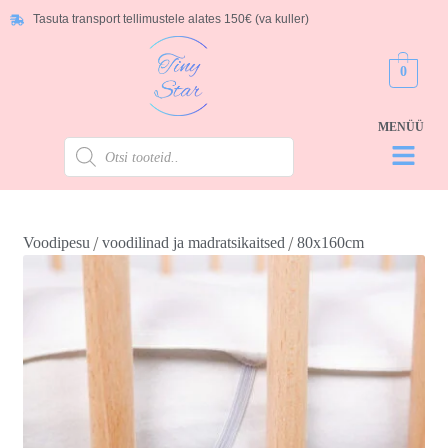
Tasuta transport tellimustele alates 150€ (va kuller)
0
/
/
Voodipesu
voodilinad ja madratsikaitsed
80x160cm