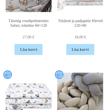
Täisring voodipehmendus
Tekikott ja padjapüür Hirved
Safari, roheline 60×120
120×90
27,00
€
18,00
€
Lisa korvi
Lisa korvi