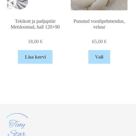
Tekikott ja padjapüür
Punutud voodipehmendus,
Metsloomad, hall 120×90
veluur
18,00
€
65,00
€
Lisa korvi
Vali