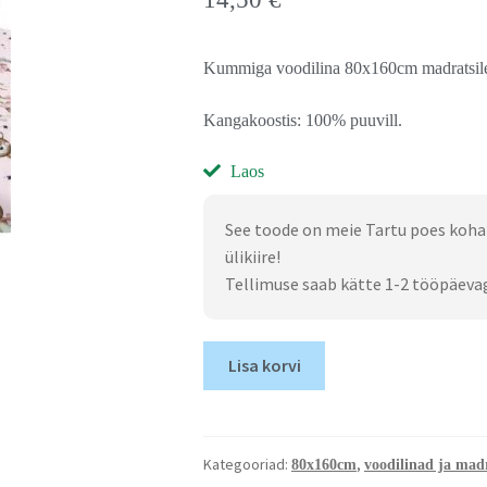
Kummiga voodilina 80x160cm madratsil
Kangakoostis: 100% puuvill.
Laos
See toode on meie Tartu poes koha
ülikiire!
Tellimuse saab kätte 1-2 tööpäeva
Lisa korvi
Kategooriad:
,
80x160cm
voodilinad ja madr