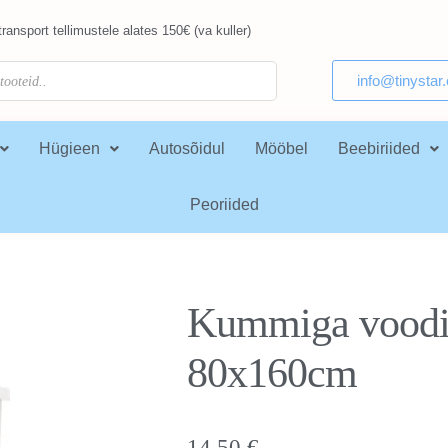
ransport tellimustele alates 150€ (va kuller)
info@tinystar
Hügieen
Autosõidul
Mööbel
Beebiriided
Peoriided
Kummiga voodil
80x160cm
14,50
€