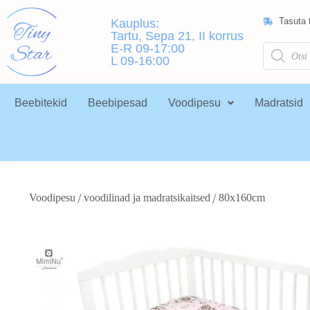
Tasuta t
Kauplus:
Tartu, Sepa 21, II korrus
E-R 09-17:00
L 09-16:00
Beebitekid
Beebipesad
Voodipesu
Madratsid
/
/
Voodipesu
voodilinad ja madratsikaitsed
80x160cm