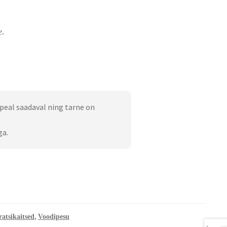
e.
peal saadaval ning tarne on
ga.
,
atsikaitsed
Voodipesu