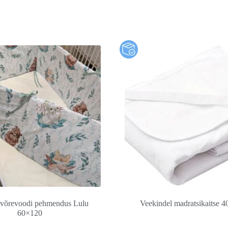
 võrevoodi pehmendus Lulu
Veekindel madratsikaitse 
60×120