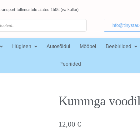
ransport tellimustele alates 150€ (va kuller)
info@tinystar
Hügieen
Autosõidul
Mööbel
Beebiriided
Peoriided
Kummga voodil
12,00
€