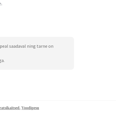
e.
peal saadaval ning tarne on
ga.
,
atsikaitsed
Voodipesu