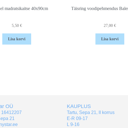
el madratsikaitse 40x90cm
Täisring voodipehmendus Bale
5,50
€
27,00
€
Lisa korvi
Lisa korvi
tar OÜ
KAUPLUS
r 16412207
Tartu, Sepa 21, II korrus
Sepa 21
E-R 09-17
nystar.ee
L 9-16