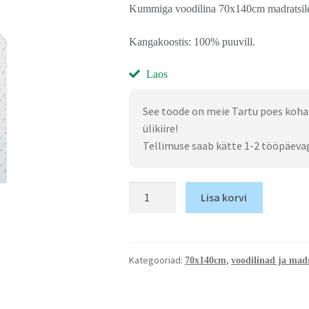
Kummiga voodilina 70x140cm madratsil
Kangakoostis: 100% puuvill.
Laos
See toode on meie Tartu poes koha
ülikiire!
Tellimuse saab kätte 1-2 tööpäeva
Lisa korvi
Kategooriad:
,
70x140cm
voodilinad ja madr