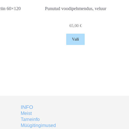
riin 60×120
Punutud voodipehmendus, veluur
65,00
€
Vali
INFO
Meist
Tarneinfo
Müügitingimused