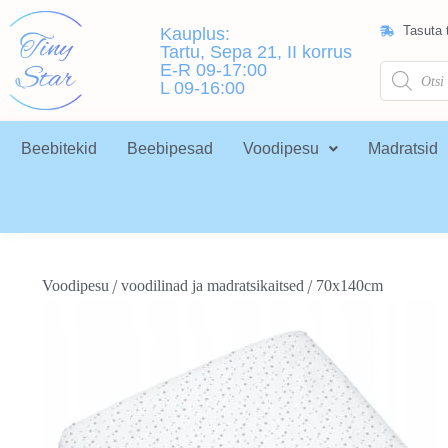
Tasuta t
Kauplus:
Tartu, Sepa 21, II korrus
E-R 09-17:00
L 09-16:00
Beebitekid
Beebipesad
Voodipesu
Madratsid
/
/
Voodipesu
voodilinad ja madratsikaitsed
70x140cm