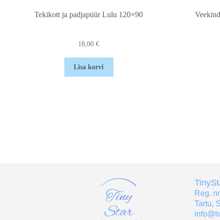
Tekikott ja padjapüür Lulu 120×90
Veekind
18,00
€
Lisa korvi
TinyS
Reg. n
Tartu, 
info@ti