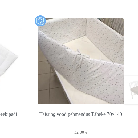
eebipadi
Täisring voodipehmendus Täheke 70×140
32,00
€