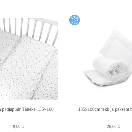
ja padjapüür Täheke 135×100
135x100cm tekk ja paksem b
19,00
€
26,00
€