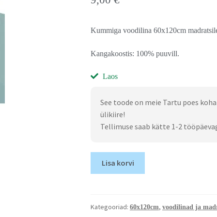
Kummiga voodilina 60x120cm madratsil
Kangakoostis: 100% puuvill.
Laos
See toode on meie Tartu poes koha
ülikiire!
Tellimuse saab kätte 1-2 tööpäeva
Lisa korvi
Kategooriad:
,
60x120cm
voodilinad ja madr