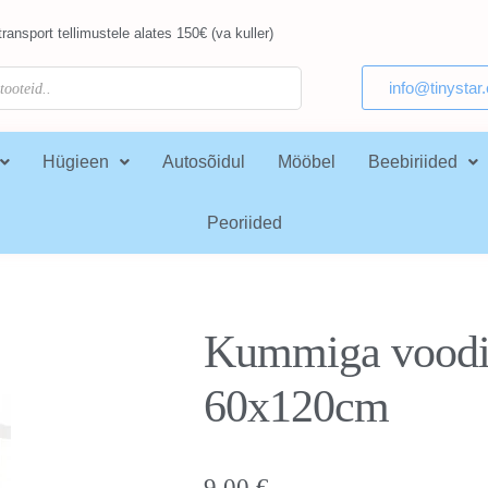
ransport tellimustele alates 150€ (va kuller)
info@tinystar
Hügieen
Autosõidul
Mööbel
Beebiriided
Peoriided
Kummiga voodil
60x120cm
9,00
€