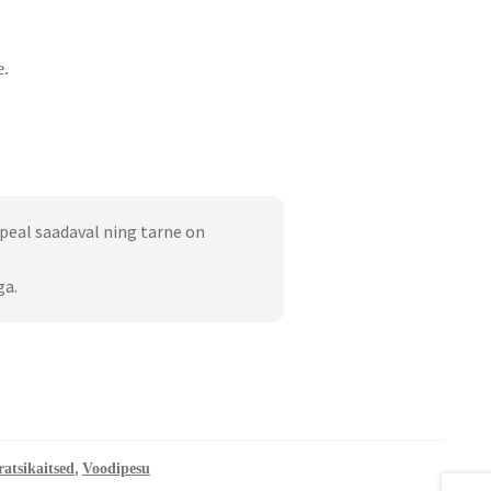
e.
peal saadaval ning tarne on
ga.
,
atsikaitsed
Voodipesu