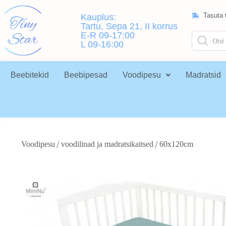
Tasuta t
Kauplus:
Tartu, Sepa 21, II korrus
E-R 09-17:00
L 09-16:00
Beebitekid
Beebipesad
Voodipesu
Madratsid
/
/
Voodipesu
voodilinad ja madratsikaitsed
60x120cm