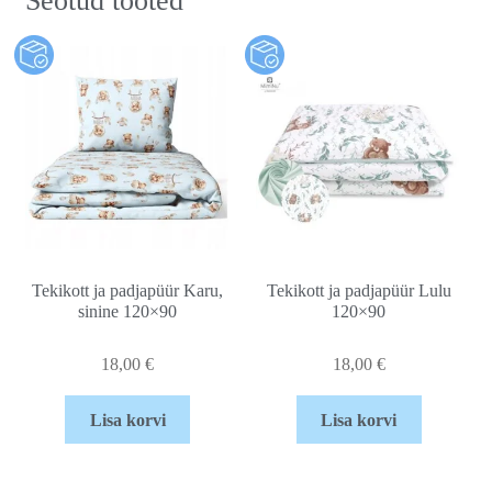
Seotud tooted
Tekikott ja padjapüür Karu,
Tekikott ja padjapüür Lulu
sinine 120×90
120×90
18,00
€
18,00
€
Lisa korvi
Lisa korvi