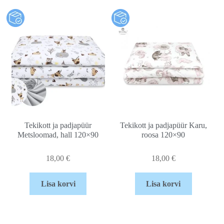
Tekikott ja padjapüür
Tekikott ja padjapüür Karu,
Metsloomad, hall 120×90
roosa 120×90
18,00
€
18,00
€
Lisa korvi
Lisa korvi