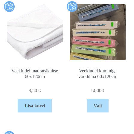
Veekindel madratsikaitse
Veekindel kummiga
60x120cm
voodilina 60x120cm
9,50
€
14,00
€
Lisa korvi
Vali