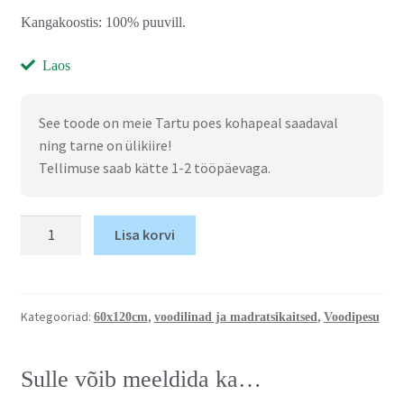
Kangakoostis: 100% puuvill.
Laos
See toode on meie Tartu poes kohapeal saadaval
ning tarne on ülikiire!
Tellimuse saab kätte 1-2 tööpäevaga.
Lisa korvi
Kategooriad:
,
,
60x120cm
voodilinad ja madratsikaitsed
Voodipesu
Sulle võib meeldida ka…