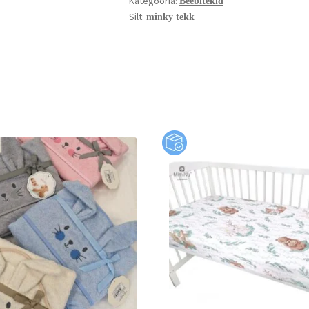
Kategooria:
Beebitekid
Silt:
minky tekk