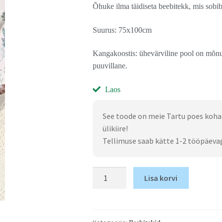
Õhuke ilma täidiseta beebitekk, mis sobib 
Suurus: 75x100cm
Kangakoostis: ühevärviline pool on mõnu
puuvillane.
Laos
See toode on meie Tartu poes koha
ülikiire!
Tellimuse saab kätte 1-2 tööpäeva
Lisa korvi