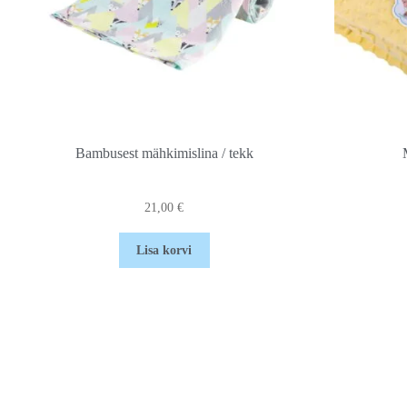
Bambusest mähkimislina / tekk
21,00
€
Lisa korvi