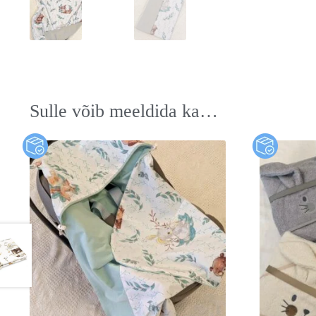
Sulle võib meeldida ka…