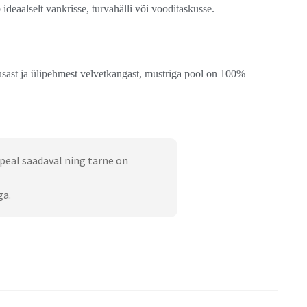
ideaalselt vankrisse, turvahälli või vooditaskusse.
sast ja ülipehmest velvetkangast, mustriga pool on 100%
peal saadaval ning tarne on
ga.