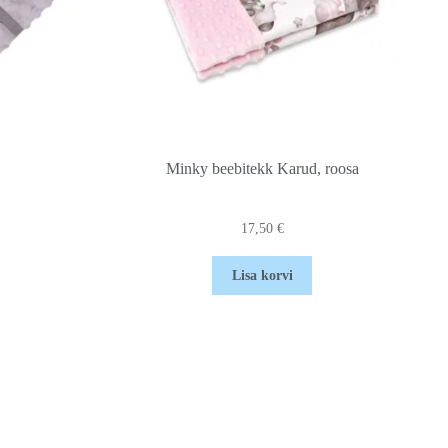
Minky beebitekk Karud, roosa
17,50
€
Lisa korvi