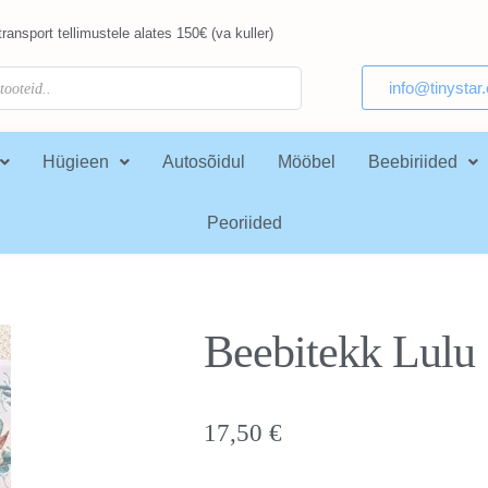
ransport tellimustele alates 150€ (va kuller)
info@tinystar
Hügieen
Autosõidul
Mööbel
Beebiriided
Peoriided
Beebitekk Lulu
17,50
€