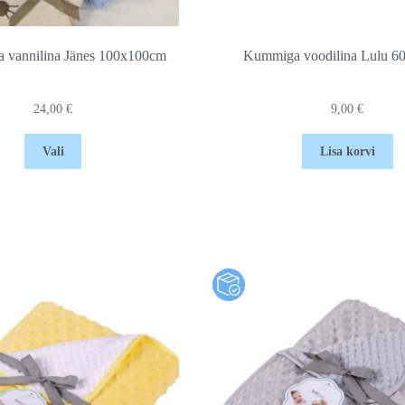
a vannilina Jänes 100x100cm
Kummiga voodilina Lulu 6
24,00
€
9,00
€
Vali
Lisa korvi