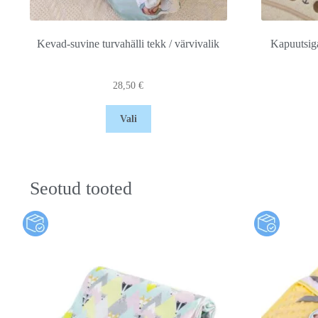
Kevad-suvine turvahälli tekk / värvivalik
Kapuutsig
28,50
€
Vali
Seotud tooted