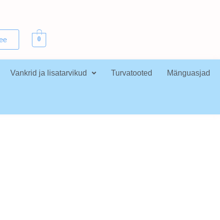
.ee
0
Vankrid ja lisatarvikud
Turvatooted
Mänguasjad