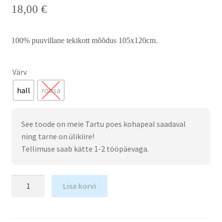
18,00
€
100% puuvillane tekikott mõõdus 105x120cm.
Värv
hall
roosa
See toode on meie Tartu poes kohapeal saadaval
ning tarne on ülikiire!
Tellimuse saab kätte 1-2 tööpäevaga.
Lisa korvi