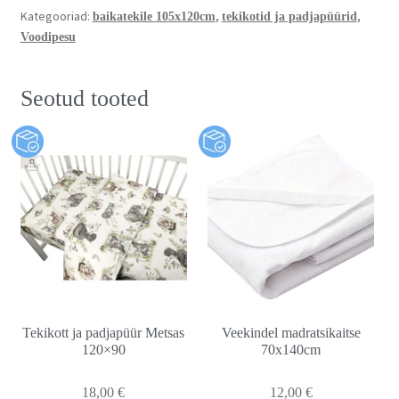
Kategooriad:
,
,
baikatekile 105x120cm
tekikotid ja padjapüürid
Voodipesu
Seotud tooted
Tekikott ja padjapüür Metsas
Veekindel madratsikaitse
120×90
70x140cm
18,00
€
12,00
€