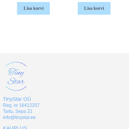
Lisa korvi
Lisa korvi
TinyStar OÜ
Reg. nr 16412207
Tartu, Sepa 21
info@tinystar.ee
KAUPLUS