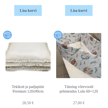
Lisa korvi
Lisa korvi
Tekikott ja padjapüür
Täisring võrevoodi
Premium 120x90cm
pehmendus Lulu 60×120
28,50
€
27,00
€