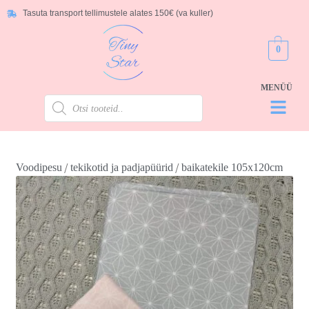
Tasuta transport tellimustele alates 150€ (va kuller)
0
/
/
Voodipesu
tekikotid ja padjapüürid
baikatekile 105x120cm