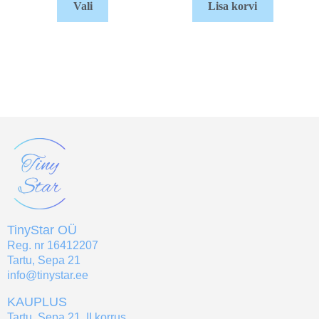
Vali
Lisa korvi
TinyStar OÜ
Reg. nr 16412207
Tartu, Sepa 21
info@tinystar.ee
KAUPLUS
Tartu, Sepa 21, II korrus