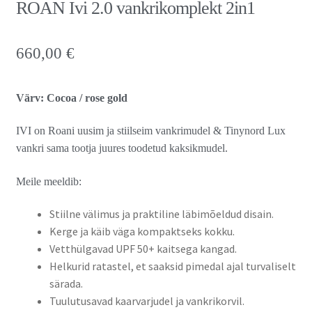
ROAN Ivi 2.0 vankrikomplekt 2in1
660,00
€
Värv: Cocoa / rose gold
IVI on Roani uusim ja stiilseim vankrimudel & Tinynord Lux
vankri sama tootja juures toodetud kaksikmudel.
Meile meeldib:
Stiilne välimus ja praktiline läbimõeldud disain.
Kerge ja käib väga kompaktseks kokku.
Vetthülgavad UPF 50+ kaitsega kangad.
Helkurid ratastel, et saaksid pimedal ajal turvaliselt
särada.
Tuulutusavad kaarvarjudel ja vankrikorvil.