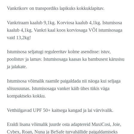
Vankrikorv on transpordiks lapikuks kokkuklapitav.
Vankriraam kaalub 9,1kg. Korviosa kaalub 4,1kg. Istumisosa
kaalub 4,1kg. Vankri kaal koos korviosaga VÕI istumisosaga
vaid 13,2kg!
Istumisosa seljatugi reguleeritav kolme asendisse: istuv,
poolistuv ja lamav. Istumisosaga kaasas ka bambusest kärusisu
ja jalakate.
Istumisosa võimalik raamile paigaldada nii näoga kui seljaga
sõisusuunas. Istumisosaga vanker käib ühes tükis väga
kompaktseks kokku.
Vetthülgavad UPF 50+ kaitsega kangad ja lai värvivalik.
Eraldi lisana võimalik juurde osta adaptereid MaxiCosi, Joie,
Cybex, Roan, Nuna ja BeSafe turvahällide paigaldamiseks