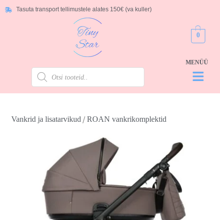
Tasuta transport tellimustele alates 150€ (va kuller)
0
/
Vankrid ja lisatarvikud
ROAN vankrikomplektid