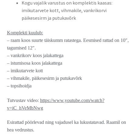
Kogu vajalik varustus on komplektis kaasas:
imikutarvete kott, vihmakile, vankrikorvi
päikesesirm ja putukavõrk
Komplekti kuulub:
– raam koos suurte täiskumm ratastega. Eesmised rattad on 10″,
tagumised 12″.
– vankrikorv koos jalakattega
– istumisosa koos jalakattega
– imikutarvete kott
– vihmakile, päikesesirm ja putukavõrk
– topsihoidja
Tutvustav video:
https://www.youtube.com/watch?
v=iC_hVeMbNwg
Esirattad pöörlevad ning vajadusel ka lukustatavad. Raamil on
hea vedrustus.