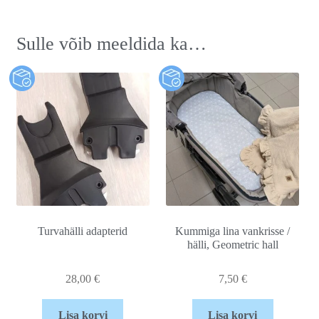
Sulle võib meeldida ka…
Turvahälli adapterid
Kummiga lina vankrisse /
hälli, Geometric hall
28,00
€
7,50
€
Lisa korvi
Lisa korvi