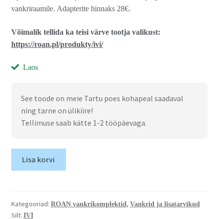
vankriraamile. Adapterite hinnaks 28€.
Võimalik tellida ka teisi värve tootja valikust:
https://roan.pl/produkty/ivi/
Laos
See toode on meie Tartu poes kohapeal saadaval
ning tarne on ülikiire!
Tellimuse saab kätte 1-2 tööpäevaga.
Lisa korvi
Kategooriad:
,
ROAN vankrikomplektid
Vankrid ja lisatarvikud
Silt:
IVI