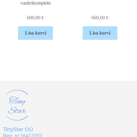
vankrikomplekt
600,00
€
660,00
€
Lisa korvi
Lisa korvi
TinyStar OÜ
Reg. nr 16412207