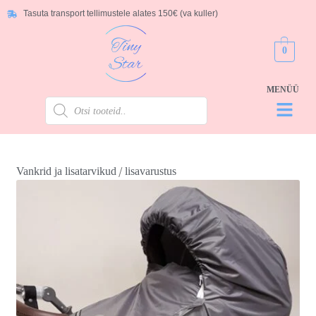
Tasuta transport tellimustele alates 150€ (va kuller)
0
/
Vankrid ja lisatarvikud
lisavarustus