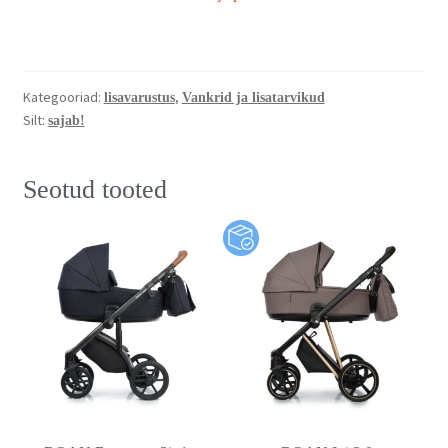
Kategooriad:
,
lisavarustus
Vankrid ja lisatarvikud
Silt:
sajab!
Seotud tooted