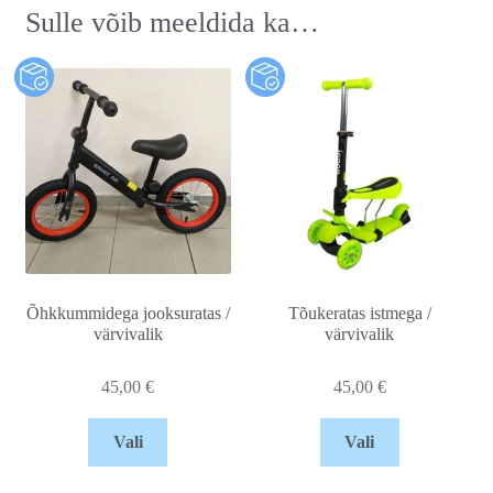
Sulle võib meeldida ka…
Õhkkummidega jooksuratas /
Tõukeratas istmega /
värvivalik
värvivalik
45,00
€
45,00
€
Vali
Vali