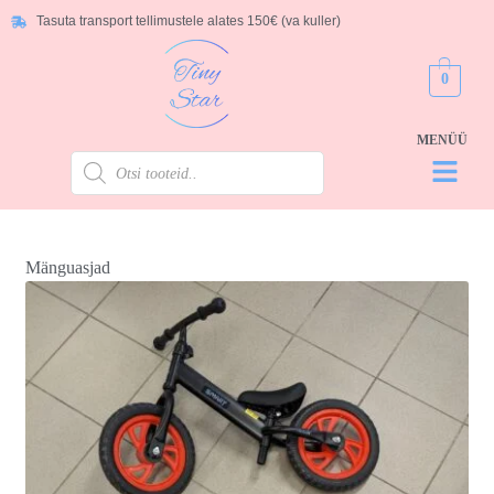
Tasuta transport tellimustele alates 150€ (va kuller)
0
Mänguasjad