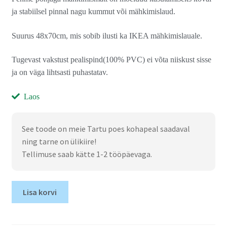
ja stabiilsel pinnal nagu kummut või mähkimislaud.
Suurus 48x70cm, mis sobib ilusti ka IKEA mähkimislauale.
Tugevast vakstust pealispind(100% PVC) ei võta niiskust sisse
ja on väga lihtsasti puhastatav.
Laos
See toode on meie Tartu poes kohapeal saadaval
ning tarne on ülikiire!
Tellimuse saab kätte 1-2 tööpäevaga.
Lisa korvi