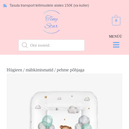
Tasuta transport tellimustele alates 150€ (va kuller)
0
/
/
Hügieen
mähkimismatid
pehme põhjaga