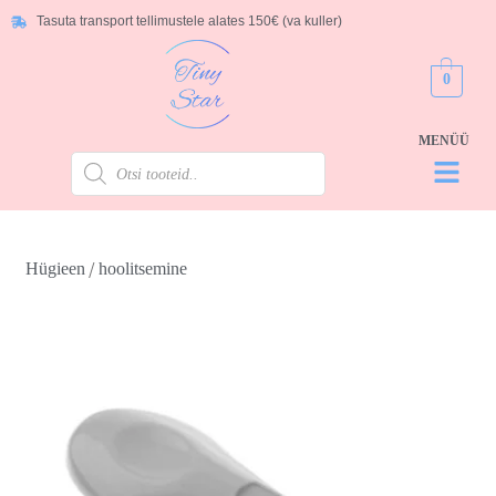
Tasuta transport tellimustele alates 150€ (va kuller)
0
/
Hügieen
hoolitsemine