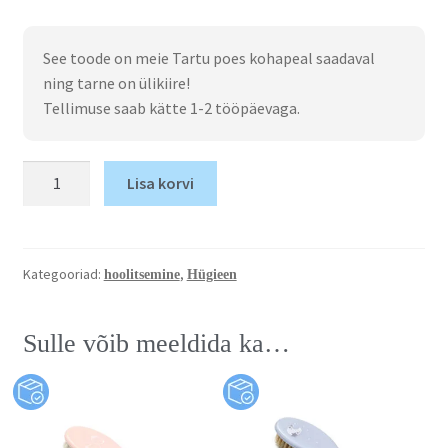
See toode on meie Tartu poes kohapeal saadaval
ning tarne on ülikiire!
Tellimuse saab kätte 1-2 tööpäevaga.
Lisa korvi
Kategooriad:
,
hoolitsemine
Hügieen
Sulle võib meeldida ka…