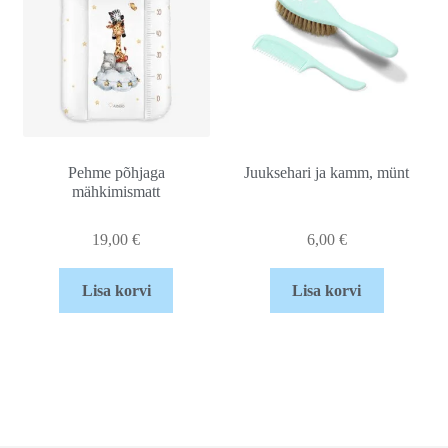
Pehme põhjaga
Juuksehari ja kamm, münt
mähkimismatt
19,00
€
6,00
€
Lisa korvi
Lisa korvi