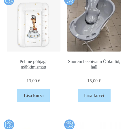
Pehme põhjaga
Suurem beebivann Öökullid,
mähkimismatt
hall
19,00
€
15,00
€
Lisa korvi
Lisa korvi