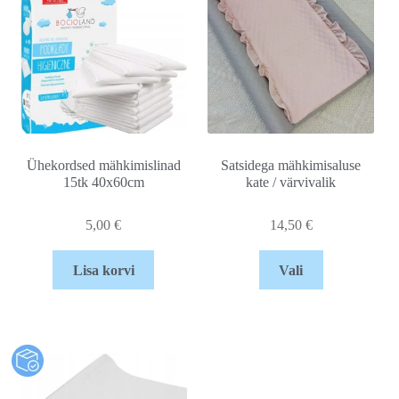
Ühekordsed mähkimislinad
Satsidega mähkimisaluse
15tk 40x60cm
kate / värvivalik
5,00
€
14,50
€
Lisa korvi
Vali