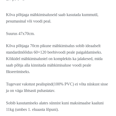
Kõva põhjaga mähkimisaluseid saab kasutada kummutil,
pesumasinal või voodi peal.
Suurus 47x70cm.
Kõva põhjaga 70cm pikune mähkimisalus sobib ideaalselt
standardmõõdus 60×120 beebivoodi peale paigaldamiseks.
Kõikidel mähkimisalustel on komplektis ka jalakesed, mida
saab põhja alla kinnitada mähkimisaluse voodi peale
fikseerimiseks.
Tugevast vakstust pealispind(100% PVC) ei võta niiskust sisse
ja on väga lihtsasti puhastatav.
Sobib kasutamiseks alates sünnist kuni maksimaalse kaaluni
11kg (umbes 1. eluaasta lõpuni).