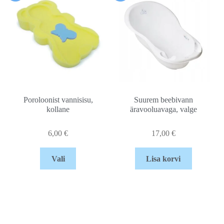
Poroloonist vannisisu,
Suurem beebivann
kollane
äravooluavaga, valge
6,00
€
17,00
€
Vali
Lisa korvi