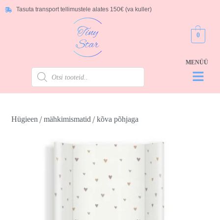
Tasuta transport tellimustele alates 150€ (va kuller)
0
/
/
Hügieen
mähkimismatid
kõva põhjaga