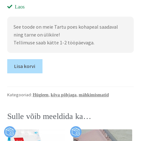
Laos
See toode on meie Tartu poes kohapeal saadaval
ning tarne on ülikiire!
Tellimuse saab kätte 1-2 tööpäevaga.
Lisa korvi
Kategooriad:
,
,
Hügieen
kõva põhjaga
mähkimismatid
Sulle võib meeldida ka…