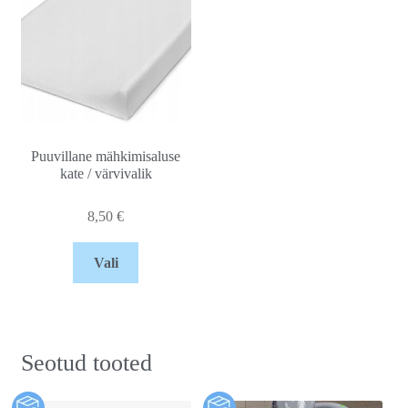
Puuvillane mähkimisaluse
kate / värvivalik
8,50
€
Vali
Seotud tooted